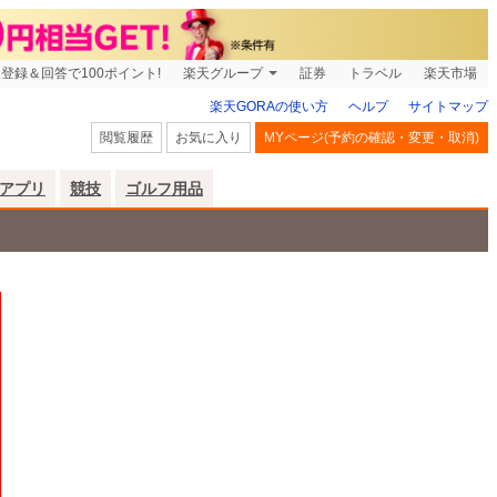
登録＆回答で100ポイント!
楽天グループ
証券
トラベル
楽天市場
楽天GORAの使い方
ヘルプ
サイトマップ
閲覧履歴
お気に入り
MYページ(予約の確認・変更・取消)
アプリ
競技
ゴルフ用品