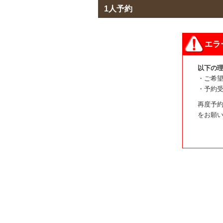
1人予約
エラ
以下の
・ご希
・予約
再度予約
をお願