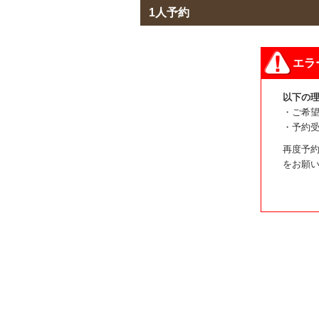
1人予約
エラ
以下の
・ご希
・予約
再度予約
をお願