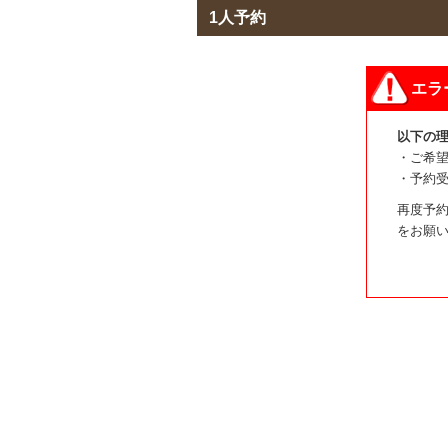
1人予約
エラ
以下の
・ご希
・予約
再度予約
をお願