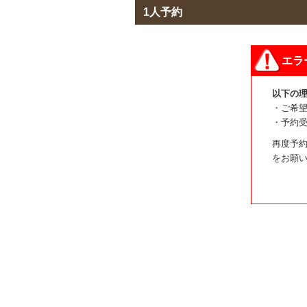
1人予約
エラ
以下の
・ご希
・予約
再度予約
をお願