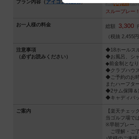
プラン内容（
アイコンの説明
）
We appreciate your understanding
スループレー
お一人様の料金
3,300
総額
（税抜 2,45
注意事項
◆18ホール
（必ずお読みください）
◆お風呂、シ
◆前金制とな
◆クラブハウ
◆ご予約のお
またハーフタ
◆2サム保障＆
◆キャディバ
ご案内
【楽天チェッ
当ゴルフ場で
※早朝プレー
ご理解・ご了
♪皆様のご来場