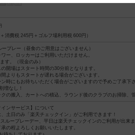
 and cooperation regarding the above points.
！
円
5円＋消費税 245円＋ゴルフ場利用税 600円）
スループレー（昼食のご用意はございません）
ャワー、ロッカーはご利用いただけません。
ります。（現金のみ）
スの開場はスタート時間の30分前となります。
時間よりもスタートが遅れる場合がございます。
ーン時にもお待ちいただく場合がございますので予めご了承下
割増なし！
ックの搬入、カートへの積込、ラウンド後のクラブのお掃除、
クインサービス】について
は、土日のみ「楽天チェックイン」がご利用できます！
、スループレーデー、平日は楽天チェックインのご利用が出来
承の程よろしくお願いいたします。
お待ちしております♪