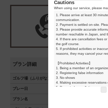
Cautions
When using our service, please mak
1. Please arrive at least 30 minute
楽天G
communication.

2. Payment is settled on-site. Plea
3. Please provide accurate inform
受付
number reachable in Japan, and th
4. If there are cancellation fees o
the golf course.

5. If prohibited activities or inacc
reasons, they may cancel your rese
【Prohibited Activities】

プラン詳細
1. Being a member of an organize
2. Registering false information

3. No-shows

ゴルフ場（ふりがな）
ロイヤルカン
4. Making excessive reservations o
5. Repeated cancellations

プレー日
2026年07月2
6. Violating laws and regulations

7. Causing inconvenience to others
プラン名
[涼時間]平日
8. Violating this agreement, as d
9. Any other unauthorized use of