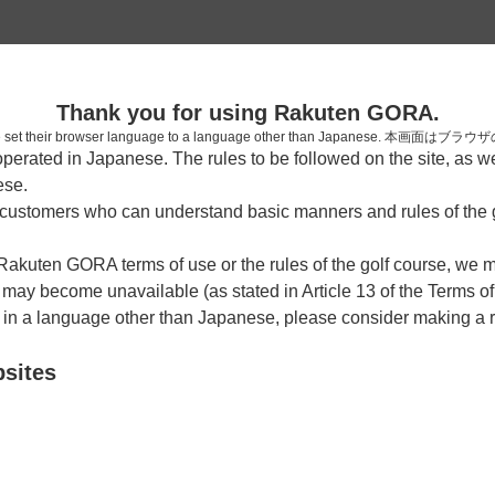
2
Thank you for using Rakuten GORA.
確認
who have set their browser language to a language other than Japa
rated in Japanese. The rules to be followed on the site, as wel
考えられます。
ese.
しまった。
ustomers who can understand basic manners and rules of the g
 Rakuten GORA terms of use or the rules of the golf course, we
y become unavailable (as stated in Article 13 of the Terms of
e in a language other than Japanese, please consider making a 
bsites
戻る