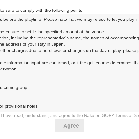
e sure to comply with the following points:
s before the playtime. Please note that we may refuse to let you play if y
ORA予約専用ダイヤル
se ensure to settle the specified amount at the venue.

ation, including the representative's name, the names of accompanying
時間 8:00～17:00 年中無休
e address of your stay in Japan.

r other charges due to no-shows or changes on the day of play, please pa
urate information input are confirmed, or if the golf course determines tha
rvation.

d crime group

トリークラブ（ろいやるかんとりーくらぶ）
r provisional holds

1日（火）
I have read, understand, and agree to the Rakuten GORA Terms of Se
 during play (e.g., delaying play, ignoring rules, manners, or warnings)
I Agree
スループレーデー☆上河内IC～7分
etermined by our company

 Rakuten GORA, as determined by our company
