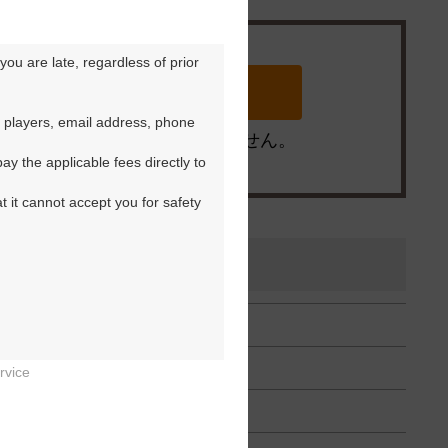
ou are late, regardless of prior 
 players, email address, phone 
※ゴルフ場の電話ではありません。
y the applicable fees directly to 
t it cannot accept you for safety 
rvice

