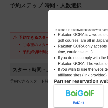
ページの本文へ
予約ステップ 時間・人数選択
1
時間・人数選択
This page is displayed to users 
Rakuten GORA is a website ope
予約できるスタート枠がありません。以下の理由が
golf courses, are all in Japan
ご希望のスタート時間の枠が他の予約で埋まって
Rakuten GORA only accepts c
予約締切時間が過ぎてしまった。
time, cautions etc…)
If you do not comply with the
Rakuten GORA. The website ma
スタート時間・人数指定
If you wish to use the websit
affiliated sites (link provided).
Partner reservation we
予約できるスタート枠がありません。
BaiGolf