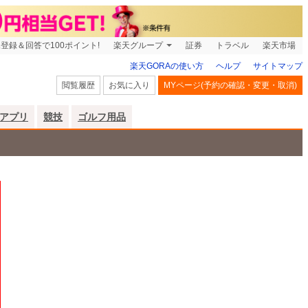
登録＆回答で100ポイント!
楽天グループ
証券
トラベル
楽天市場
楽天GORAの使い方
ヘルプ
サイトマップ
閲覧履歴
お気に入り
MYページ(予約の確認・変更・取消)
アプリ
競技
ゴルフ用品