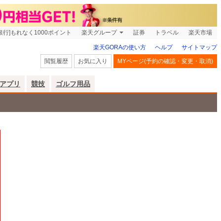
銀行]もれなく1000ポイント
楽天グループ
証券
トラベル
楽天市場
楽天GORAの使い方
ヘルプ
サイトマップ
閲覧履歴
お気に入り
MYページ(予約の確認・変更・取消)
アプリ
競技
ゴルフ用品