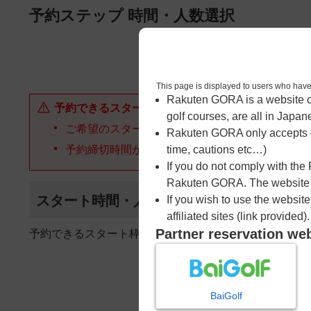
ページの本文へ
予約ステップ 時間・人数選択
1
時間・人数選択
This page is displayed to users 
Rakuten GORA is a website ope
予約できるスタート枠がありません。以下の理由が
golf courses, are all in Japan
ご希望のスタート時間の枠が他の予約で埋まって
Rakuten GORA only accepts c
予約締切時間が過ぎてしまった。
time, cautions etc…)
If you do not comply with the
Rakuten GORA. The website ma
スタート時間・人数指定
If you wish to use the websit
affiliated sites (link provided).
Partner reservation we
予約できるスタート枠がありません。
BaiGolf