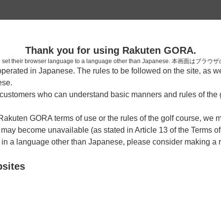
2
Thank you for using Rakuten GORA.
確認
who have set their browser language to a language other than Japa
rated in Japanese. The rules to be followed on the site, as wel
考えられます。
ese.
しまった。
ustomers who can understand basic manners and rules of the g
 Rakuten GORA terms of use or the rules of the golf course, we
y become unavailable (as stated in Article 13 of the Terms of
e in a language other than Japanese, please consider making a 
bsites
戻る