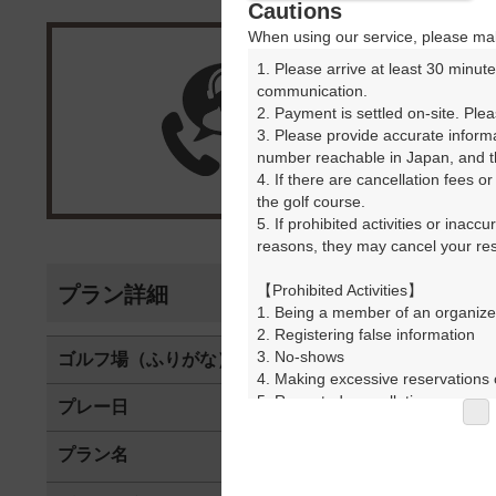
Cautions
When using our service, please mak
1. Please arrive at least 30 minute
楽天G
communication.

2. Payment is settled on-site. Plea
3. Please provide accurate inform
受付
number reachable in Japan, and th
4. If there are cancellation fees o
the golf course.

5. If prohibited activities or inacc
reasons, they may cancel your rese
【Prohibited Activities】

プラン詳細
1. Being a member of an organize
2. Registering false information

3. No-shows

ゴルフ場（ふりがな）
つくばねカン
4. Making excessive reservations o
5. Repeated cancellations

プレー日
2026年05月1
6. Violating laws and regulations

7. Causing inconvenience to others
プラン名
【直
おすすめ
8. Violating this agreement, as d
9. Any other unauthorized use of