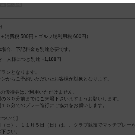
 and cooperation regarding the above points.
円
0円＋消費税 580円＋ゴルフ場利用税 600円）
の場合、下記料金も別途必要です。
お一人様につき別途 +
1,100
円
プランとなります。
ランからご予約いただいたお客様が対象となります。
行の優待券はご利用いただけません。
間の３０分前までにご来場下さいますようお願いします。
間１５分でのプレー進行にご協力をお願いします。
について】
（日）、１１月５日（日）は、、クラブ競技でマッチプレーが
承下さい。