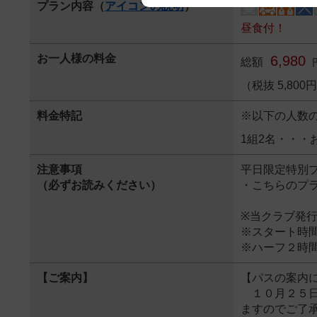
プラン内容（
アイコンの説明
）
We appreciate your understanding
昼食付！
お一人様の料金
6,980
総額
（税抜 5,80
料金特記
※以下の人数
1組2名・・・
注意事項
平日限定特別
（必ずお読みください）
・こちらのプ
※当クラブ発
※スタート時
※ハーフ２時
【ご案内】
【パスの案内
１０月２５日
ますのでご了