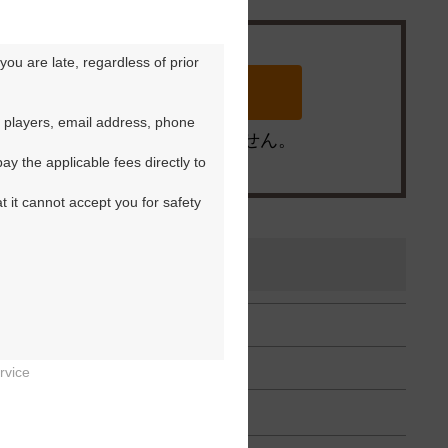
ou are late, regardless of prior 
 players, email address, phone 
※ゴルフ場の電話ではありません。
y the applicable fees directly to 
t it cannot accept you for safety 
rvice

