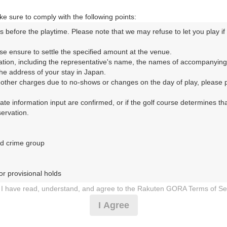
e sure to comply with the following points:
s before the playtime. Please note that we may refuse to let you play if y
ORA予約専用ダイヤル
se ensure to settle the specified amount at the venue.

ation, including the representative's name, the names of accompanying
時間 8:00～17:00 年中無休
e address of your stay in Japan.

r other charges due to no-shows or changes on the day of play, please pa
urate information input are confirmed, or if the golf course determines tha
rvation.

d crime group

トリークラブ（つくばねかんとりーくらぶ）
r provisional holds

2日（火）
I have read, understand, and agree to the Rakuten GORA Terms of Se
 during play (e.g., delaying play, ignoring rules, manners, or warnings)
I Agree
割】セルフ・ナビ付乗用カート・昼食付プラン
etermined by our company

 Rakuten GORA, as determined by our company
