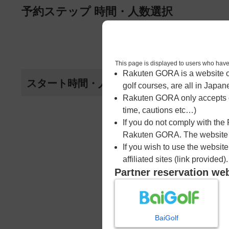
ページの本文へ
予約ステップ 時間・人数選択
1
時間・人数選択
This page is displayed to users 
Rakuten GORA is a website ope
スタート時間・人数指定
golf courses, are all in Japan
Rakuten GORA only accepts c
time, cautions etc…)
If you do not comply with the
Rakuten GORA. The website ma
If you wish to use the websit
affiliated sites (link provided).
Partner reservation we
BaiGolf