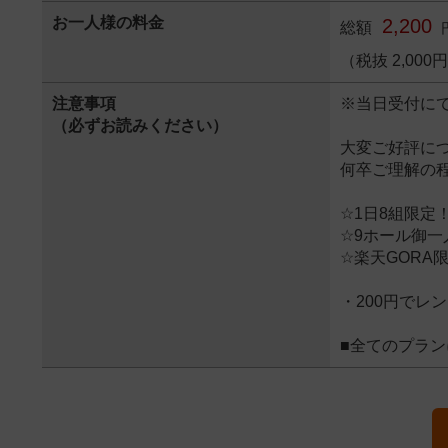
お一人様の料金
2,200
総額
（税抜 2,000
注意事項
※当日受付に
（必ずお読みください）
大変ご好評に
何卒ご理解の
☆1日8組限定
☆9ホール御一
☆楽天GORA
・200円でレ
■全てのプラ