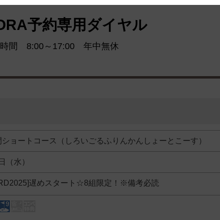
 and cooperation regarding the above points.
ORA予約専用ダイヤル
時間 8:00～17:00 年中無休
間ショートコース（しろいごるふりんかんしょーとこーす）
3日（水）
ARD2025]遅めスタート☆8組限定！※備考必読