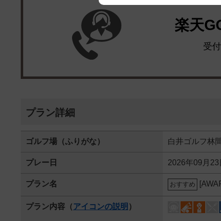
We appreciate your understanding
楽天G
受付
プラン詳細
ゴルフ場（ふりがな）
白井ゴルフ林
プレー日
2026年09月2
プラン名
[AW
おすすめ
プラン内容（
アイコンの説明
）