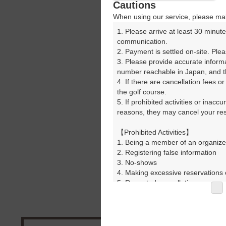
Cautions
When using our service, please mak
1. Please arrive at least 30 minute
communication.

2. Payment is settled on-site. Plea
3. Please provide accurate inform
number reachable in Japan, and th
4. If there are cancellation fees o
the golf course.

5. If prohibited activities or inacc
reasons, they may cancel your rese
【Prohibited Activities】

1. Being a member of an organize
2. Registering false information

3. No-shows

4. Making excessive reservations o
5. Repeated cancellations

6. Violating laws and regulations

7. Causing inconvenience to others
8. Violating this agreement, as d
9. Any other unauthorized use of