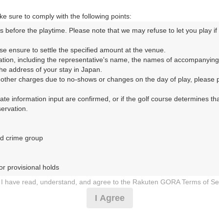
15:40
ショートコース
e sure to comply with the following points:
s before the playtime. Please note that we may refuse to let you play if y
15:50
ショートコース
se ensure to settle the specified amount at the venue.

ation, including the representative's name, the names of accompanying
16時台（1枠）
e address of your stay in Japan.

r other charges due to no-shows or changes on the day of play, please pa
16:00
ショートコース
urate information input are confirmed, or if the golf course determines tha
rvation.

d crime group

確認画面に進む(楽天会員でログイン)
r provisional holds

戻る
I have read, understand, and agree to the Rakuten GORA Terms of Se
 during play (e.g., delaying play, ignoring rules, manners, or warnings)
I Agree
etermined by our company

 Rakuten GORA, as determined by our company
