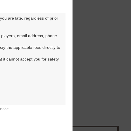
ou are late, regardless of prior 
 players, email address, phone 
y the applicable fees directly to 
t it cannot accept you for safety 
rvice

