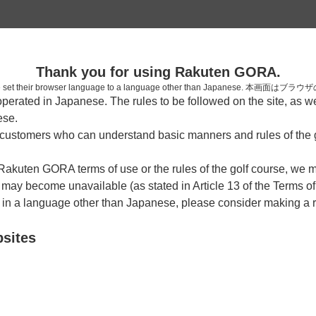
2
Thank you for using Rakuten GORA.
確認
who have set their browser language to a language other than Japa
rated in Japanese. The rules to be followed on the site, as wel
ese.
ustomers who can understand basic manners and rules of the g
15時台（5枠）
 Rakuten GORA terms of use or the rules of the golf course, we
y become unavailable (as stated in Article 13 of the Terms of
15:10
ショートコース
e in a language other than Japanese, please consider making a 
bsites
15:20
ショートコース
15:30
ショートコース