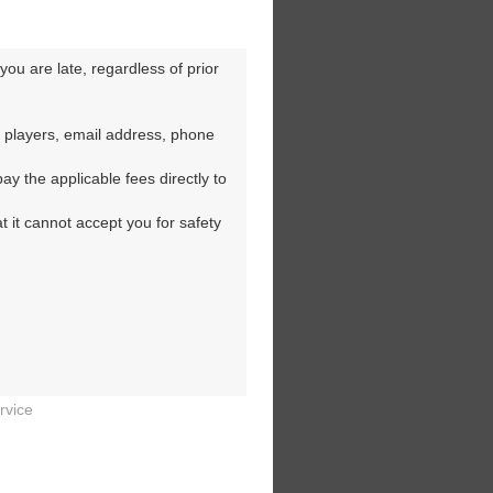
ou are late, regardless of prior 
 players, email address, phone 
y the applicable fees directly to 
t it cannot accept you for safety 
rvice

