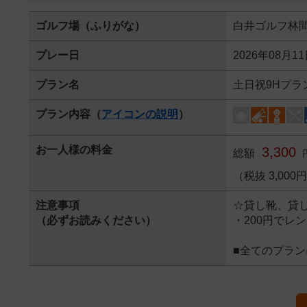
ゴルフ場（ふりがな）
白井ゴルフ林
プレー日
2026年08月1
プラン名
土日祝9Hプラ
プラン内容（
アイコンの説明
）
お一人様の料金
3,300
総額
（税抜 3,000
注意事項
☆貸し靴、貸し
（必ずお読みください）
・200円でレ
■全てのプラ