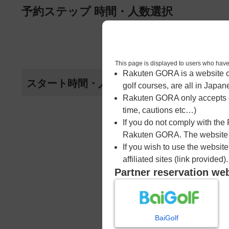
ページの本文へ
予約ステップ 時間・人数選択
1
時間・人数選択
This page is displayed to users 
Rakuten GORA is a website ope
スタート時間・人数指定
golf courses, are all in Japan
Rakuten GORA only accepts c
time, cautions etc…)
If you do not comply with the
Rakuten GORA. The website ma
If you wish to use the websit
affiliated sites (link provided).
Partner reservation we
BaiGolf