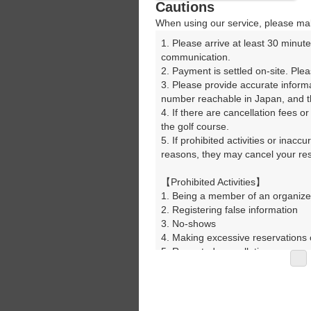
Cautions
When using our service, please mak
1. Please arrive at least 30 minute
communication.

2. Payment is settled on-site. Plea
3. Please provide accurate inform
number reachable in Japan, and th
4. If there are cancellation fees o
the golf course.

5. If prohibited activities or inacc
reasons, they may cancel your rese
【Prohibited Activities】

1. Being a member of an organize
2. Registering false information

3. No-shows

4. Making excessive reservations o
5. Repeated cancellations

6. Violating laws and regulations

7. Causing inconvenience to others
8. Violating this agreement, as d
9. Any other unauthorized use of