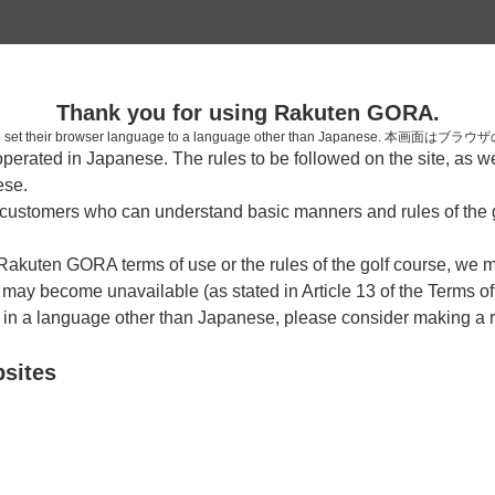
2
Thank you for using Rakuten GORA.
確認
who have set their browser language to a language other than Japa
rated in Japanese. The rules to be followed on the site, as wel
ese.
ustomers who can understand basic manners and rules of the g
7時台（1枠）
 Rakuten GORA terms of use or the rules of the golf course, we
y become unavailable (as stated in Article 13 of the Terms of
07:45
ショートコース
e in a language other than Japanese, please consider making a 
|
bsites
8時台（1枠）
08:15
ショートコース