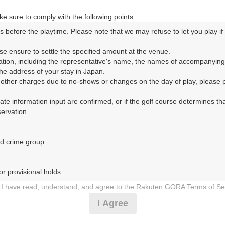
|
e sure to comply with the following points:
9時台（1枠）
s before the playtime. Please note that we may refuse to let you play if y
se ensure to settle the specified amount at the venue.

09:40
ショートコース
ation, including the representative's name, the names of accompanying
e address of your stay in Japan.

|
r other charges due to no-shows or changes on the day of play, please pa
urate information input are confirmed, or if the golf course determines tha
10時台（1枠）
rvation.

10:00
ショートコース
d crime group

|
r provisional holds

11時台（1枠）
I have read, understand, and agree to the Rakuten GORA Terms of Se
 during play (e.g., delaying play, ignoring rules, manners, or warnings)
11:20
ショートコース
I Agree
etermined by our company

 Rakuten GORA, as determined by our company

|