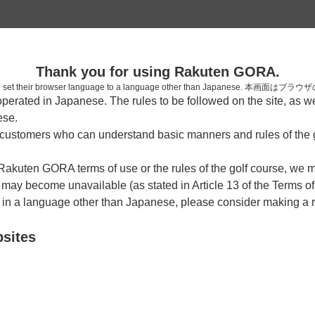
2
Thank you for using Rakuten GORA.
確認
who have set their browser language to a language other than Japa
rated in Japanese. The rules to be followed on the site, as wel
考えられます。
ese.
しまった。
ustomers who can understand basic manners and rules of the g
 Rakuten GORA terms of use or the rules of the golf course, we
y become unavailable (as stated in Article 13 of the Terms of
e in a language other than Japanese, please consider making a 
bsites
戻る