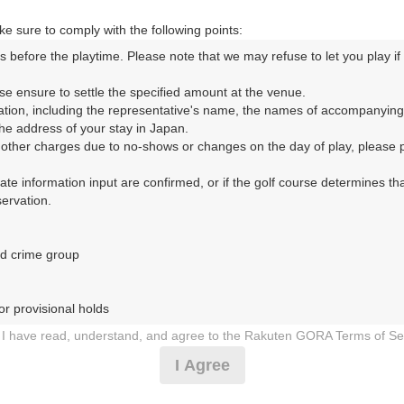
e sure to comply with the following points:
s before the playtime. Please note that we may refuse to let you play if y
ORA予約専用ダイヤル
se ensure to settle the specified amount at the venue.

ation, including the representative's name, the names of accompanying
時間 8:00～17:00 年中無休
e address of your stay in Japan.

r other charges due to no-shows or changes on the day of play, please pa
urate information input are confirmed, or if the golf course determines tha
rvation.

d crime group

倶楽部（けどういんごるふくらぶ）
r provisional holds

3日（火）
I have read, understand, and agree to the Rakuten GORA Terms of Se
 during play (e.g., delaying play, ignoring rules, manners, or warnings)
I Agree
乗用カート付
etermined by our company

 Rakuten GORA, as determined by our company
