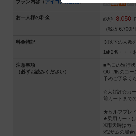
プラン内容（
アイコンの説明
）
We appreciate your understanding
お一人様の料金
8,050
総額
（税抜 6,70
料金特記
※以下の人数
1組2名・・・
注意事項
■当日の進行
（必ずお読みください）
OUT/INの
予めご了承く
☆大好評☆カ
前カートまで
★セルフプレ
★乗用カート
※雨天時はカ
※2サムの場合