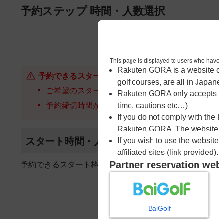
ページの本文へ
予約ステップ 時間・人数選択
1
時間・人数選択
This page is displayed to users 
Rakuten GORA is a website ope
予約できるスタート枠がありません。以下の理由が
golf courses, are all in Japan
ご希望のスタート時間の枠が他の予約で埋まって
Rakuten GORA only accepts c
予約締切時間が過ぎてしまった。
time, cautions etc…)
If you do not comply with the
Rakuten GORA. The website ma
スタート時間・人数指定
If you wish to use the websit
affiliated sites (link provided).
Partner reservation we
予約できるスタート枠がありません。
BaiGolf