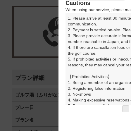
Cautions
When using our service, please mak
1. Please arrive at least 30 minute
楽天G
communication.

2. Payment is settled on-site. Plea
3. Please provide accurate inform
受付
number reachable in Japan, and th
4. If there are cancellation fees o
the golf course.

5. If prohibited activities or inacc
reasons, they may cancel your rese
【Prohibited Activities】

プラン詳細
1. Being a member of an organize
2. Registering false information

3. No-shows

ゴルフ場（ふりがな）
祁答院ゴルフ
4. Making excessive reservations o
5. Repeated cancellations

プレー日
2026年02月0
6. Violating laws and regulations

7. Causing inconvenience to others
プラン名
平日セルフ・
8. Violating this agreement, as d
9. Any other unauthorized use of