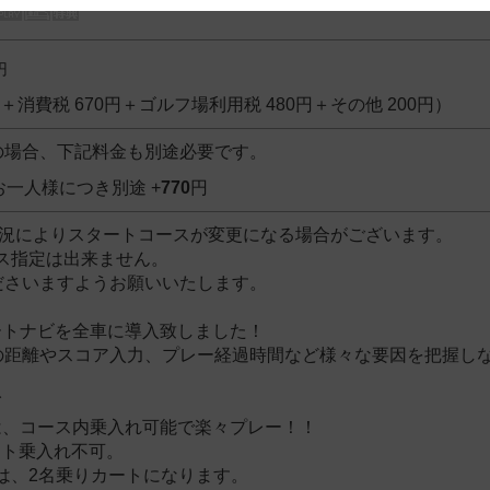
 and cooperation regarding the above points.
円
0円＋消費税 670円＋ゴルフ場利用税 480円＋その他 200円）
の場合、下記料金も別途必要です。
お一人様につき別途 +
770
円
状況によりスタートコースが変更になる場合がございます。
コース指定は出来ません。
ださいますようお願いいたします。
ートナビを全車に導入致しました！
の距離やスコア入力、プレー経過時間など様々な要因を把握し
イ
は、コース内乗入れ可能で楽々プレー！！
ート乗入れ不可。
は、2名乗りカートになります。