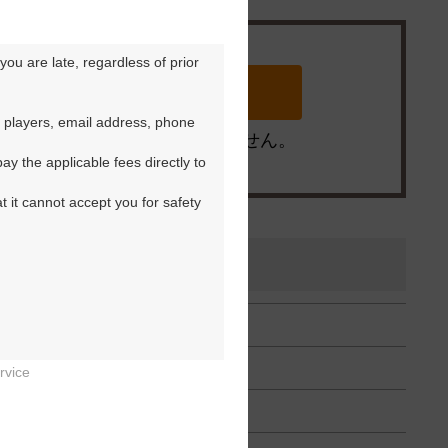
ou are late, regardless of prior 
 players, email address, phone 
※ゴルフ場の電話ではありません。
y the applicable fees directly to 
t it cannot accept you for safety 
rvice

