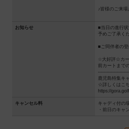
♪皆様のご来場
お知らせ
■当日の進行状
予めご了承く
■ご同伴者の
☆大好評☆カ
前カートまで
---------------------
鹿児島特集キ
☆詳しくはこち
https://gora.g
キャンセル料
キャディ付の
・前日のキャンセ