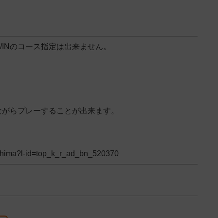
/INのコース指定は出来ません。
ながらプレーすることが出来ます。
goshima?l-id=top_k_r_ad_bn_520370