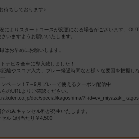
お待ちしております♪
況によりスタートコースが変更になる場合がございます。OUT
ださいますようお願いいたします。
登録はお早めにお願いします。
ートナビを全車に導入致しました！
の距離やスコア入力、プレー経過時間など様々な要因を把握し
----
ャンペーン！7～9月プレーで使えるクーポン配信中
らのURLよりご確認ください。
olf.rakuten.co.jp/doc/special/kagoshima/?l-id=ev_miyazaki_ka
場合のみキャンセル料が発生いたします。
ル 1組当たり￥4,500