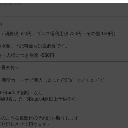
 and cooperation regarding the above points.
円
0円＋消費税 550円＋ゴルフ場利用税 730円＋その他 150円）
の場合、下記料金も別途必要です。
お一人様につき別途 +
550
円
☆昼食付☆
ﾟ☆ 新型カートナビ導入しました(^0^)/ ☆♪ﾟ+.ｏ.+ﾟ♪ﾟ
50円 ■３Ｂ割増：なし
3組9名まで。3Bagの4組以上予約不可
えのような複数日の予約はお断りします
取り消しさせて頂きます）