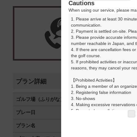
Cautions
When using our service, please mak
1. Please arrive at least 30 minute
楽天G
communication.

2. Payment is settled on-site. Plea
3. Please provide accurate inform
受付
number reachable in Japan, and th
4. If there are cancellation fees o
the golf course.

5. If prohibited activities or inacc
reasons, they may cancel your rese
【Prohibited Activities】

プラン詳細
1. Being a member of an organize
2. Registering false information

3. No-shows

ゴルフ場（ふりがな）
仙台南ゴルフ
4. Making excessive reservations o
5. Repeated cancellations

プレー日
2025年08月2
6. Violating laws and regulations

7. Causing inconvenience to others
プラン名
☆平日プラン
8. Violating this agreement, as d
9. Any other unauthorized use of