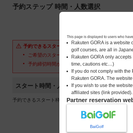
ページの本文へ
予約ステップ 時間・人数選択
1
時間・人数選択
This page is displayed to users 
Rakuten GORA is a website ope
予約できるスタート枠がありません。以下の理由が
golf courses, are all in Japan
ご希望のスタート時間の枠が他の予約で埋まって
Rakuten GORA only accepts c
予約締切時間が過ぎてしまった。
time, cautions etc…)
If you do not comply with the
Rakuten GORA. The website ma
スタート時間・人数指定
If you wish to use the websit
affiliated sites (link provided).
Partner reservation we
予約できるスタート枠がありません。
BaiGolf