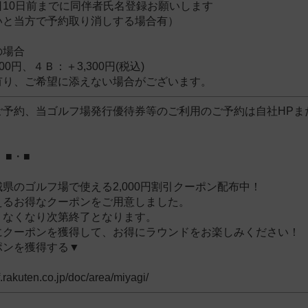
日10日前までに同伴者氏名登録お願いします
いと当方で予約取り消しする場合有）
の場合
0円、４Ｂ：＋3,300円(税込)
有り、ご希望に添えない場合がございます。
ご予約、当ゴルフ場発行優待券等のご利用のご予約は自社HPま
 ■・■
県のゴルフ場で使える2,000円割引クーポン配布中！
えるお得なクーポンをご用意しました。
、なくなり次第終了となります。
にクーポンを獲得して、お得にラウンドをお楽しみください！
ポンを獲得する▼
f.rakuten.co.jp/doc/area/miyagi/