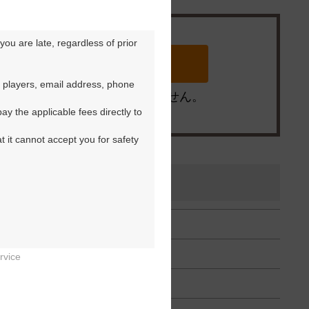
ou are late, regardless of prior 
 players, email address, phone 
※ゴルフ場の電話ではありません。
y the applicable fees directly to 
t it cannot accept you for safety 
rvice

