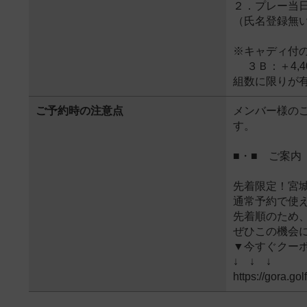
２．プレー当
（氏名登録無
※キャディ付
３Ｂ：＋4,40
組数に限りが
ご予約時の注意点
メンバー様の
す。
■・■ ご案内
先着限定！宮城
通常予約で使
先着順のため
ぜひこの機会
▼今すぐクー
↓ ↓ ↓
https://gora.gol