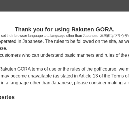
2
Thank you for using Rakuten GORA.
確認
who have set their browser language to a language other than Japa
rated in Japanese. The rules to be followed on the site, as wel
考えられます。
ese.
しまった。
ustomers who can understand basic manners and rules of the g
 Rakuten GORA terms of use or the rules of the golf course, we
y become unavailable (as stated in Article 13 of the Terms of
e in a language other than Japanese, please consider making a 
bsites
戻る