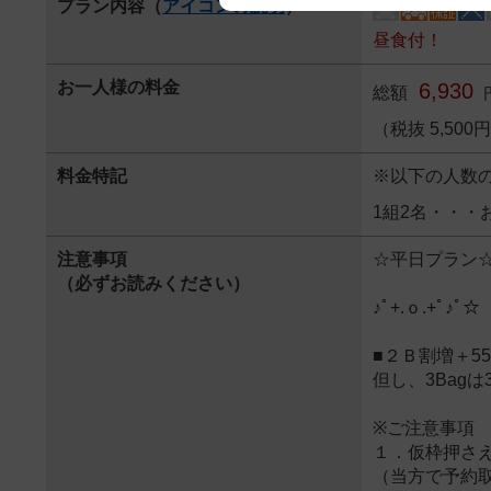
プラン内容（
アイコンの説明
）
We appreciate your understanding
昼食付！
お一人様の料金
6,930
総額
（税抜 5,50
料金特記
※以下の人数
1組2名・・・
注意事項
☆平日プラン
（必ずお読みください）
♪ﾟ+.ｏ.+ﾟ♪
■２Ｂ割増＋5
但し、3Bagは
※ご注意事項
１．仮枠押さ
（当方で予約