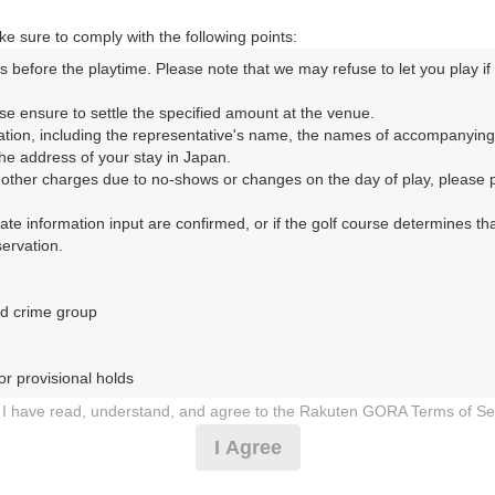
e sure to comply with the following points:
s before the playtime. Please note that we may refuse to let you play if y
ORA予約専用ダイヤル
se ensure to settle the specified amount at the venue.

ation, including the representative's name, the names of accompanying
時間 8:00～17:00 年中無休
e address of your stay in Japan.

r other charges due to no-shows or changes on the day of play, please pa
urate information input are confirmed, or if the golf course determines tha
rvation.

d crime group

倶楽部（せんだいみなみごるふくらぶ）
r provisional holds

1日（木）
I have read, understand, and agree to the Rakuten GORA Terms of Se
 during play (e.g., delaying play, ignoring rules, manners, or warnings)
I Agree
☆昼食付☆
etermined by our company

 Rakuten GORA, as determined by our company
