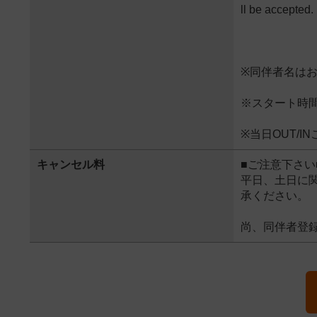
ll be accepted.
※同伴者名は
※スタート時
※当日OUT/
キャンセル料
■ご注意下さい
平日、土日に
承ください。
尚、同伴者登