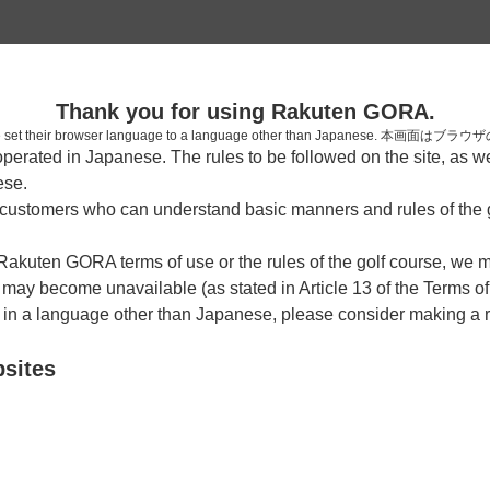
2
Thank you for using Rakuten GORA.
確認
who have set their browser language to a language other than Japa
rated in Japanese. The rules to be followed on the site, as wel
ese.
ustomers who can understand basic manners and rules of the g
10時台（1枠）
 Rakuten GORA terms of use or the rules of the golf course, we
y become unavailable (as stated in Article 13 of the Terms of
10:12
OUT
e in a language other than Japanese, please consider making a 
bsites
確認画面に進む(楽天会員でログイン)