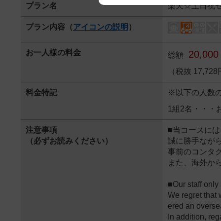
プラン名
楽天☆土日祝
We appreciate your understanding
プラン内容（
アイコンの説明
）
お一人様の料金
20,000
総額
（税抜 17,72
料金特記
※以下の人数
1組2名・・・
注意事項
■当コースに
（必ずお読みください）
誠に勝手なが
事前のコンタ
また、海外か
■Our staff only
We regret that
ered an oversea
In addition, re