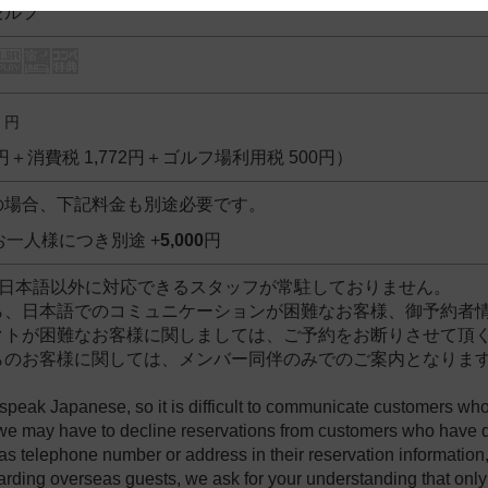
セルフ
 and cooperation regarding the above points.
円
8円＋消費税 1,772円＋ゴルフ場利用税 500円）
の場合、下記料金も別途必要です。
お一人様につき別途 +
5,000
円
は日本語以外に対応できるスタッフが常駐しておりません。
ら、日本語でのコミュニケーションが困難なお客様、御予約者
クトが困難なお客様に関しましては、ご予約をお断りさせて頂
らのお客様に関しては、メンバー同伴のみでのご案内となりま
 speak Japanese, so it is difficult to communicate customers w
 we may have to decline reservations from customers who have d
s telephone number or address in their reservation information, 
garding overseas guests, we ask for your understanding that on