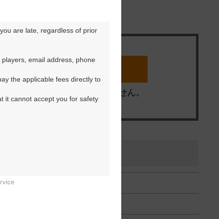
ou are late, regardless of prior 
 players, email address, phone 
y the applicable fees directly to 
※ゴルフ場の電話ではありません。
t it cannot accept you for safety 
rvice

