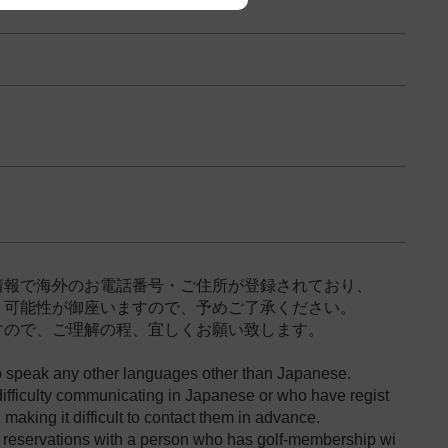
情報で海外のお電話番号・ご住所が登録されており、
く可能性が御座いますので、予めご了承ください。
すので、ご理解の程、宜しくお願い致します。
ho speak any other languages other than Japanese.
ifficulty communicating in Japanese or who have regist
making it difficult to contact them in advance.
ly reservations with a person who has golf-membership wi