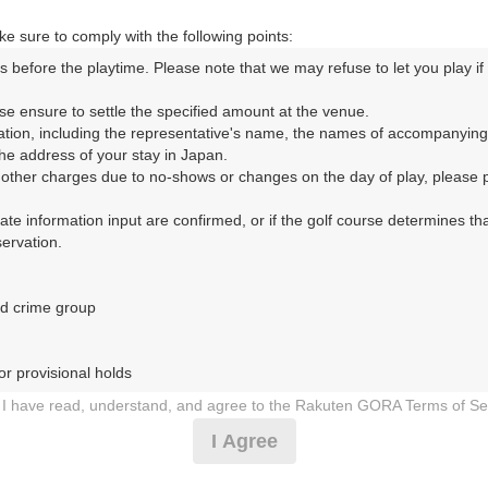
戻る
e sure to comply with the following points:
s before the playtime. Please note that we may refuse to let you play if y
se ensure to settle the specified amount at the venue.

ation, including the representative's name, the names of accompanying
ORA予約専用ダイヤル
e address of your stay in Japan.

r other charges due to no-shows or changes on the day of play, please pa
時間 8:00～17:00 年中無休
urate information input are confirmed, or if the golf course determines tha
rvation.

d crime group

r provisional holds

I have read, understand, and agree to the Rakuten GORA Terms of Se
ブ（あかねごるふくらぶ）
 during play (e.g., delaying play, ignoring rules, manners, or warnings)
I Agree
0日（日）
etermined by our company

 Rakuten GORA, as determined by our company
