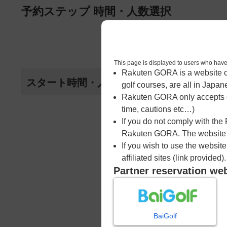
ページの本文へ
予約ステップ 時間・人数選択
1
時間・人数選択
This page is displayed to users 
Rakuten GORA is a website ope
スタート時間・人数指定
golf courses, are all in Japan
Rakuten GORA only accepts c
time, cautions etc…)
If you do not comply with the
Rakuten GORA. The website ma
If you wish to use the websit
affiliated sites (link provided).
Partner reservation we
BaiGolf