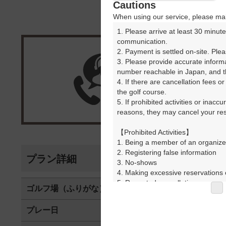
Cautions
When using our service, please mak
1. Please arrive at least 30 minute
communication.

2. Payment is settled on-site. Plea
3. Please provide accurate inform
楽天G
number reachable in Japan, and th
4. If there are cancellation fees o
受付
the golf course.

5. If prohibited activities or inacc
reasons, they may cancel your rese
【Prohibited Activities】

1. Being a member of an organize
2. Registering false information

プラン詳細
3. No-shows

4. Making excessive reservations o
5. Repeated cancellations

ゴルフ場（ふりがな）
茜ゴルフクラ
6. Violating laws and regulations

7. Causing inconvenience to others
プレー日
2026年08月3
8. Violating this agreement, as d
9. Any other unauthorized use of