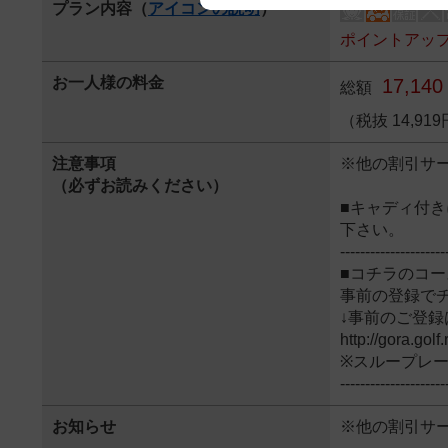
プラン内容（
アイコンの説明
）
We appreciate your understanding
ポイントアップ
お一人様の料金
17,140
総額
（税抜 14,9
注意事項
※他の割引サ
（必ずお読みください）
■キャディ付
下さい。
---------------------
■コチラのコ
事前の登録で
↓事前のご登録
http://gora.gol
※スループレ
---------------------
お知らせ
※他の割引サ