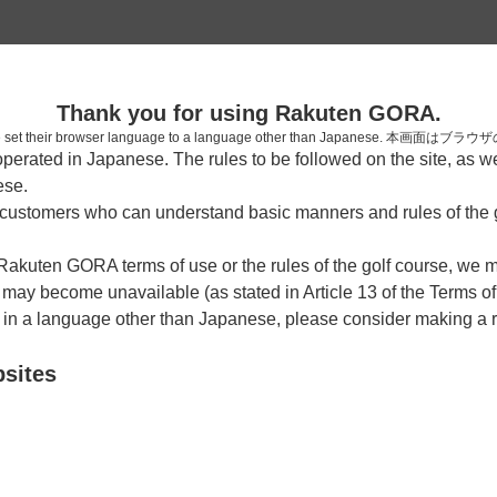
2
Thank you for using Rakuten GORA.
確認
who have set their browser language to a language other than Japa
rated in Japanese. The rules to be followed on the site, as wel
考えられます。
ese.
しまった。
ustomers who can understand basic manners and rules of the g
 Rakuten GORA terms of use or the rules of the golf course, we
y become unavailable (as stated in Article 13 of the Terms of
e in a language other than Japanese, please consider making a 
bsites
戻る