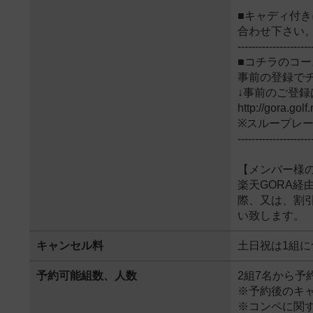
■キャディ付き
合わせ下さい
---------------------
■コチラのコ
事前の登録で
↓事前のご登録
http://gora.gol
※スループレ
---------------------
【メンバー様
楽天GORA
際、又は、割
い致します。
キャンセル料
土日祝は1組に
予約可能組数、人数
2組7名から予
※予約後のキャ
※コンペに関