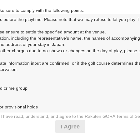
e sure to comply with the following points:
s before the playtime. Please note that we may refuse to let you play if y
ORA予約専用ダイヤル
se ensure to settle the specified amount at the venue.

ation, including the representative's name, the names of accompanying
時間 8:00～17:00 年中無休
e address of your stay in Japan.

r other charges due to no-shows or changes on the day of play, please pa
urate information input are confirmed, or if the golf course determines tha
rvation.

d crime group

ゴルフクラブ（ぱしふぃっくごるふくらぶ）
r provisional holds

0日（日）
I have read, understand, and agree to the Rakuten GORA Terms of Se
 during play (e.g., delaying play, ignoring rules, manners, or warnings)
I Agree
オシ]2組7名～/土日祝セルフ
etermined by our company

 Rakuten GORA, as determined by our company
