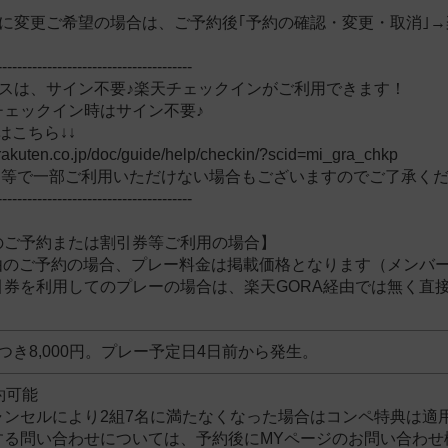
に変更ご希望の場合は、ご予約後｢予約の確認・変更・取消｣→
。
---------------------------------------
ースは、サイン不要♪楽天チェックインがご利用できます！
チェックイン時はサイン不要♪
はこちら↓↓
f.rakuten.co.jp/doc/guide/help/checkin/?scid=mi_gra_chkp
ー等で一部ご利用いただけない場合もございますのでご了承く
---------------------------------------
のご予約または割引券等ご利用の場合】
経由のご予約の場合、プレー料金は掲載価格となります（メンバ
引券を利用してのプレーの場合は、楽天GORA経由では無く直
つき8,000円。プレー予定日4日前から発生。
約可能
ンセルにより2組7名に
満たなくなった場合はコンペ特典は適
する問い合わせについては、予約後にMYページのお問い合わせ