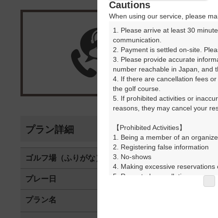
Cautions
When using our service, please mak
1. Please arrive at least 30 minute
楽天G
communication.

2. Payment is settled on-site. Plea
3. Please provide accurate inform
受付
number reachable in Japan, and th
4. If there are cancellation fees o
the golf course.

5. If prohibited activities or inacc
reasons, they may cancel your rese
【Prohibited Activities】

プラン詳細
1. Being a member of an organize
2. Registering false information

3. No-shows

ゴルフ場（ふりがな）
パシフィック
4. Making excessive reservations o
5. Repeated cancellations

プレー日
2025年07月2
6. Violating laws and regulations

7. Causing inconvenience to others
プラン名
[イチ
おすすめ
8. Violating this agreement, as d
9. Any other unauthorized use of