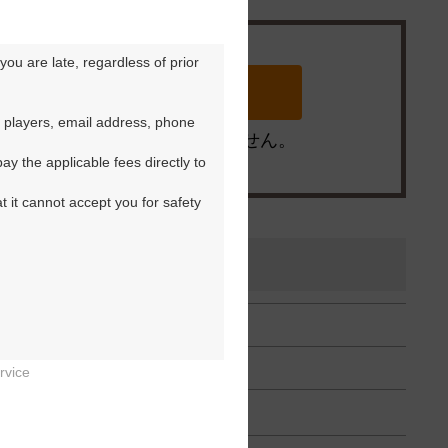
ou are late, regardless of prior 
 players, email address, phone 
※ゴルフ場の電話ではありません。
y the applicable fees directly to 
t it cannot accept you for safety 
rvice

