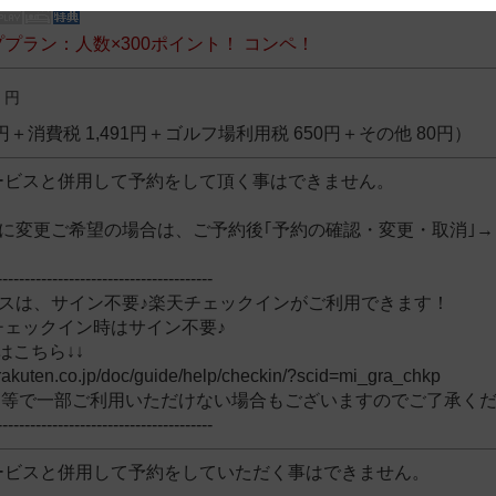
 and cooperation regarding the above points.
プラン：人数×300ポイント！ コンペ！
円
19円＋消費税 1,491円＋ゴルフ場利用税 650円＋その他 80円）
ービスと併用して予約をして頂く事はできません。
きに変更ご希望の場合は、ご予約後｢予約の確認・変更・取消｣
---------------------------------------
ースは、サイン不要♪楽天チェックインがご利用できます！
チェックイン時はサイン不要♪
はこちら↓↓
f.rakuten.co.jp/doc/guide/help/checkin/?scid=mi_gra_chkp
ー等で一部ご利用いただけない場合もございますのでご了承く
---------------------------------------
ービスと併用して予約をしていただく事はできません。