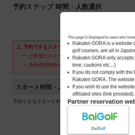
ページの本文へ
予約ステップ 時間・人数選択
1
時間・人数選択
This page is displayed to users 
Rakuten GORA is a website ope
予約できるスタート枠がありません。以下の理由が
golf courses, are all in Japan
ご希望のスタート時間の枠が他の予約で埋まって
Rakuten GORA only accepts c
予約締切時間が過ぎてしまった。
time, cautions etc…)
If you do not comply with the
Rakuten GORA. The website ma
スタート時間・人数指定
If you wish to use the websit
affiliated sites (link provided).
Partner reservation we
予約できるスタート枠がありません。
BaiGolf