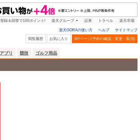
登録＆回答で100ポイント!
楽天グループ
証券
トラベル
楽天市場
楽天GORAの使い方
ヘルプ
サイトマップ
閲覧履歴
お気に入り
MYページ(予約の確認・変更・取消)
アプリ
競技
ゴルフ用品