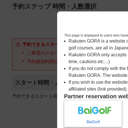
ページの本文へ
予約ステップ 時間・人数選択
1
時間・人数選択
This page is displayed to users 
Rakuten GORA is a website ope
予約できるスタート枠がありません。以下の理由が
golf courses, are all in Japan
ご希望のスタート時間の枠が他の予約で埋まって
Rakuten GORA only accepts c
予約締切時間が過ぎてしまった。
time, cautions etc…)
If you do not comply with the
Rakuten GORA. The website ma
スタート時間・人数指定
If you wish to use the websit
affiliated sites (link provided).
Partner reservation we
予約できるスタート枠がありません。
BaiGolf