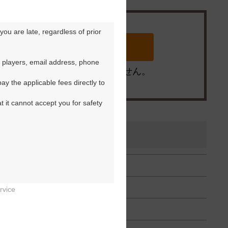
ou are late, regardless of prior 
 players, email address, phone 
※ゴルフ場の電話ではありません。
y the applicable fees directly to 
t it cannot accept you for safety 
）
rvice

