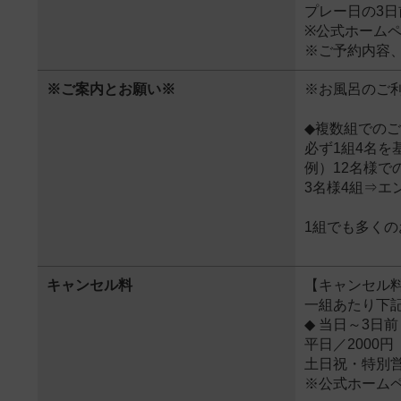
プレー日の3日
※公式ホーム
※ご予約内容
※ご案内とお願い※
※お風呂のご
◆複数組での
必ず1組4名を
例）12名様で
3名様4組⇒
1組でも多く
キャンセル料
【キャンセル
一組あたり下
◆ 当日～3日前
平日／2000
土日祝・特別営
※公式ホーム