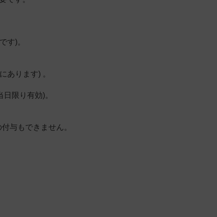
です)。
あります) 。
当日限り有効)。
の付与もできません。