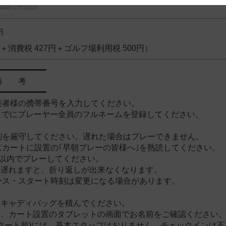
 and cooperation regarding the above points.
円
3円＋消費税 427円＋ゴルフ場利用税 500円）
━━━━━━━━━━
考
━━━━━━━━━━
表者様の携帯番号を入力してください。
時までにプレーヤー全員のフルネームを登録してください。
刻を厳守してください。遅れた場合はプレーできません。
にカートに設置の｢早朝プレーの皆様へ｣を熟読してください。
間以内でプレーしてください。
に遅れますと、折り返しが出来なくなります。
ース・スタート時刻は変更になる場合があります。
にキャディバッグを積んでください。
は、カート設置のタブレットの画面でお名前をご確認ください
スタート前)には、基本スタッフはおりません。チェックインは