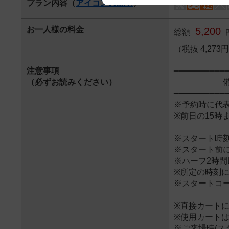
プラン内容（
アイコンの説明
）
We appreciate your understanding
お一人様の料金
5,200
総額
（税抜 4,27
注意事項
━━━━━━━━━━
（必ずお読みください）
備 
━━━━━━━━━━
※予約時に代
※前日の15
※スタート時
※スタート前
※ハーフ2時
※所定の時刻
※スタートコ
※直接カート
※使用カート
※ご来場時(