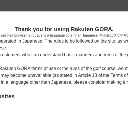
2
Thank you for using Rakuten GORA.
確認
who have set their browser language to a language other than Japa
rated in Japanese. The rules to be followed on the site, as wel
考えられます。
ese.
しまった。
ustomers who can understand basic manners and rules of the g
 Rakuten GORA terms of use or the rules of the golf course, we
y become unavailable (as stated in Article 13 of the Terms of
e in a language other than Japanese, please consider making a 
bsites
戻る