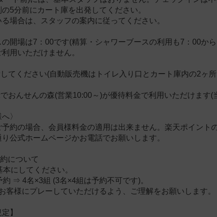
刻の5分前にカート庫を出発してください。
いる場合は、スタッフの案内に従ってください。
の開場は7：00です(精算・シャワーブースの利用も7：00から
ご利用いただけません。
してください(自動販売機はトイレ入り口とカート庫内の2ヶ所に
でおんせんの森(営業10:00～)が優待料金で利用いただけます(
様へ〉
ご予約の場合、会員様料金の適用は出来ません。楽天ポイント
通り公式ホームページかお電話でお願いします。
予約について
基本にしてください。
約 ⇒ 4名×3組 (3名×4組は予約不可です)。
のお客様にプレーしていただけるよう、ご理解をお願いします。
規定】