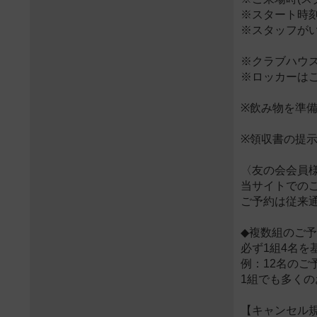
※スタート時
※スタッフが
※クラブハウス
※ロッカーは
※飲み物を準備
※領収書の提示
〈友の会会員
当サイトでの
ご予約は従来
◆複数組のご
必ず1組4名を
例：12名のご予
1組でも多く
【キャンセル