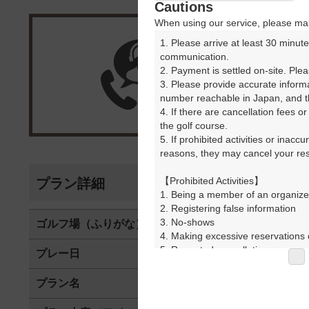
Cautions
When using our service, please mak
1. Please arrive at least 30 minute
楽天G
communication.

2. Payment is settled on-site. Plea
3. Please provide accurate inform
受付
number reachable in Japan, and th
4. If there are cancellation fees o
the golf course.

5. If prohibited activities or inacc
reasons, they may cancel your rese
【Prohibited Activities】

プラン詳細
1. Being a member of an organize
2. Registering false information

3. No-shows

ゴルフ場（ふりがな）
湯田カントリ
4. Making excessive reservations o
5. Repeated cancellations

プレー日
2026年07月2
6. Violating laws and regulations

7. Causing inconvenience to others
プラン名
夏期限定！早朝
8. Violating this agreement, as d
9. Any other unauthorized use of