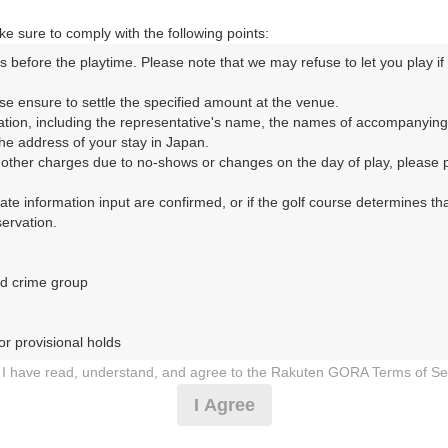
e sure to comply with the following points:
s before the playtime. Please note that we may refuse to let you play if y
ORA予約専用ダイヤル
se ensure to settle the specified amount at the venue.

ation, including the representative's name, the names of accompanying
時間 8:00～17:00 年中無休
e address of your stay in Japan.

r other charges due to no-shows or changes on the day of play, please pa
urate information input are confirmed, or if the golf course determines tha
rvation.

d crime group

ークラブ（山口県）（ゆだかんとりーくらぶ（やまぐちけん）
r provisional holds

4日（金）
I have read, understand, and agree to the Rakuten GORA Terms of Se
 during play (e.g., delaying play, ignoring rules, manners, or warnings)
I Agree
1.0Rプラン※備考欄必読
etermined by our company

 Rakuten GORA, as determined by our company
