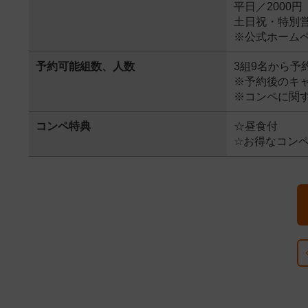
平日／2000
土日祝・特別営
※公式ホーム
予約可能組数、人数
3組9名から予
※予約後のキャ
※コンペに関
コンペ特典
☆昼食付
☆お得なコン