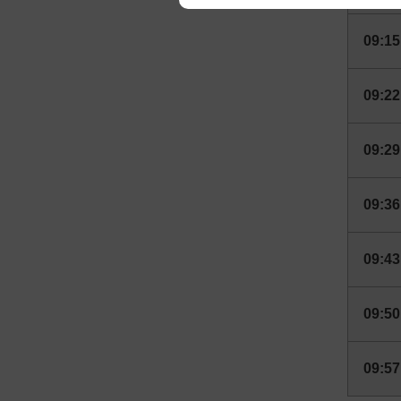
We appreciate your understanding
09:15
09:22
09:29
09:36
09:43
09:50
09:57