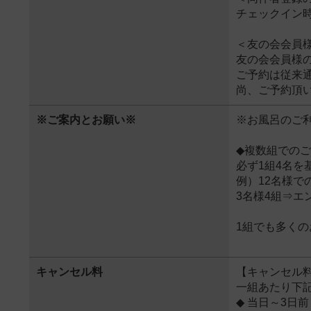
チェックイン
＜友の会会員
友の会会員様
ご予約は従来
尚、ご予約頂
※ご案内とお願い※
※お風呂のご
◆複数組での
必ず1組4名を
例）12名様で
3名様4組⇒
1組でも多く
キャンセル料
【キャンセル
一組あたり下
◆ 当日～3日前