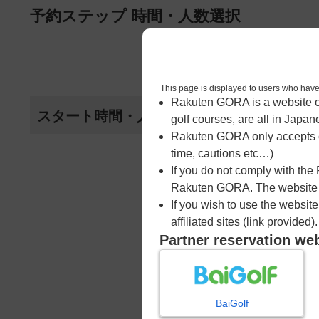
ページの本文へ
予約ステップ 時間・人数選択
1
時間・人数選択
This page is displayed to users 
Rakuten GORA is a website ope
スタート時間・人数指定
golf courses, are all in Japan
Rakuten GORA only accepts c
time, cautions etc…)
8時台
If you do not comply with the
Rakuten GORA. The website ma
08:05
If you wish to use the websit
affiliated sites (link provided).
Partner reservation we
08:12
08:19
BaiGolf