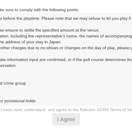
OUT
IN
e sure to comply with the following points:
s before the playtime. Please note that we may refuse to let you play if y
OUT
IN
se ensure to settle the specified amount at the venue.

ation, including the representative's name, the names of accompanying
OUT
IN
e address of your stay in Japan.

r other charges due to no-shows or changes on the day of play, please pa
OUT
IN
urate information input are confirmed, or if the golf course determines tha
rvation.

OUT
IN
d crime group

（18枠）
r provisional holds

OUT
IN
I have read, understand, and agree to the Rakuten GORA Terms of Se
 during play (e.g., delaying play, ignoring rules, manners, or warnings)
I Agree
etermined by our company

OUT
IN
 Rakuten GORA, as determined by our company
