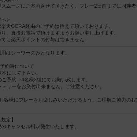
時スムーズにご案内させて頂きたく、プレー2日前までに同伴者
様へ＞
の楽天GORA経由のご予約は控えて頂いております。
通り、直接お電話で頂けますようお願い申し上げます。
いても楽天ポイントの付与はできません。
利用はシャワーのみとなります。
ご予約時について
基本にして下さい。
のご予約⇒4名様3組にてお願い致します。
エントリーをお受付出来ません。ご注意ください。
のお客様にプレーをお楽しみいただけるよう、ご理解ご協力の程
料規定】
記のキャンセル料が発生いたします。