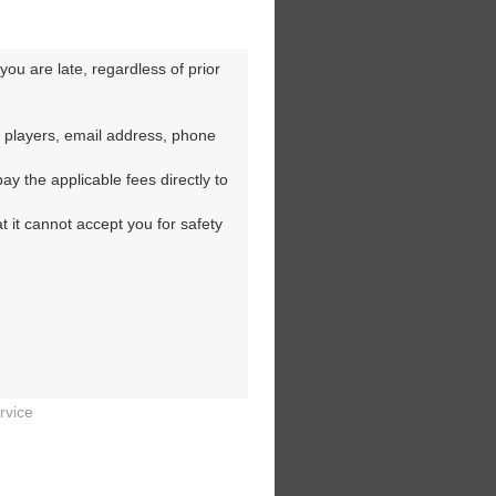
ou are late, regardless of prior 
 players, email address, phone 
y the applicable fees directly to 
t it cannot accept you for safety 
rvice

