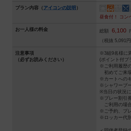
プラン内容（
アイコンの説明
）
昼食付！ コン
お一人様の料金
6,100
総額
（税抜 5,09
注意事項
※3組9名様に
（必ずお読みください）
(ポイント付プ
※ご利用履歴
初めてご来場
※カートへの
※シャワーブ
※当日の状況に
※プレー割引
ご利用の場合
※ご予約、プ
※ロッカー代別
＜同伴者登録