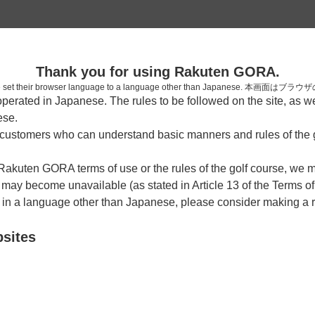
2
Thank you for using Rakuten GORA.
確認
who have set their browser language to a language other than Japa
rated in Japanese. The rules to be followed on the site, as wel
ese.
ustomers who can understand basic manners and rules of the g
（13枠）
 Rakuten GORA terms of use or the rules of the golf course, we
y become unavailable (as stated in Article 13 of the Terms of
OUT
IN
e in a language other than Japanese, please consider making a 
bsites
OUT
IN
OUT
IN