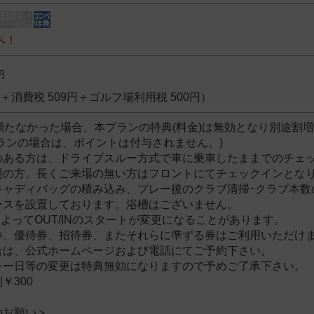
ペ！
円
1円＋消費税 509円＋ゴルフ場利用税 500円）
満たなかった場合、本プランの特典(料金)は無効となり別途割
ランの場合は、ポイントは付与されません。)
のある方は、ドライブスルー方式で車に乗車したままでのチェ
の方、長くご来場の無い方はフロントにてチェックイン
キャディバッグの積み込み、プレー後のクラブ清掃･クラブ本数
ースを設置しております。浴槽はございません。
よってOUT/INのスタートが変更になることがあります。
券、優待券、招待券、またそれらに準ずる券はご利用いただけ
は、公式ホームページおよび電話にてご予約下さい。
レー日等の変更は特典無効になりますので予めご了承下さい。
￥300
のお願い＞