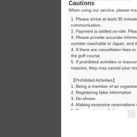
Cautions
08:26
When using our service, please mak
1. Please arrive at least 30 minute
08:33
communication.

2. Payment is settled on-site. Plea
3. Please provide accurate inform
08:40
number reachable in Japan, and th
4. If there are cancellation fees o
the golf course.

08:47
5. If prohibited activities or inacc
reasons, they may cancel your rese
08:54
【Prohibited Activities】

1. Being a member of an organize
2. Registering false information

9時台
3. No-shows

4. Making excessive reservations o
5. Repeated cancellations

09:01
6. Violating laws and regulations

7. Causing inconvenience to others
8. Violating this agreement, as d
09:08
9. Any other unauthorized use of