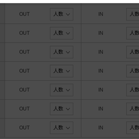
 and cooperation regarding the above points.
OUT
IN
OUT
IN
OUT
IN
OUT
IN
OUT
IN
OUT
IN
OUT
IN