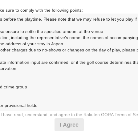
OUT
IN
e sure to comply with the following points:
s before the playtime. Please note that we may refuse to let you play if y
OUT
IN
se ensure to settle the specified amount at the venue.

ation, including the representative's name, the names of accompanying
OUT
IN
e address of your stay in Japan.

r other charges due to no-shows or changes on the day of play, please pa
OUT
IN
urate information input are confirmed, or if the golf course determines tha
rvation.

OUT
IN
d crime group

（18枠）
r provisional holds

OUT
IN
I have read, understand, and agree to the Rakuten GORA Terms of Se
 during play (e.g., delaying play, ignoring rules, manners, or warnings)
I Agree
etermined by our company

OUT
IN
 Rakuten GORA, as determined by our company
