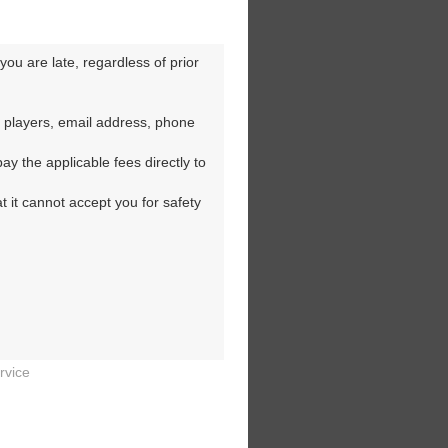
ou are late, regardless of prior 
 players, email address, phone 
y the applicable fees directly to 
t it cannot accept you for safety 
rvice

