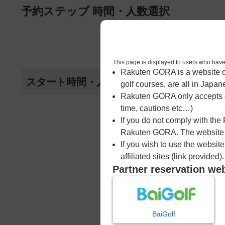
ページの本文へ
予約ステップ 時間・人数選択
1
時間・人数選択
This page is displayed to users 
Rakuten GORA is a website ope
スタート時間・人数指定
golf courses, are all in Japan
Rakuten GORA only accepts c
time, cautions etc…)
8時台
If you do not comply with the
Rakuten GORA. The website ma
08:05
If you wish to use the websit
affiliated sites (link provided).
Partner reservation we
08:12
08:19
BaiGolf