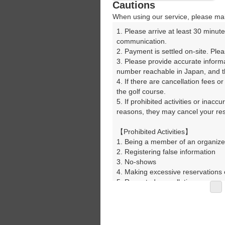
Cautions
08:26
When using our service, please mak
1. Please arrive at least 30 minute
08:33
communication.

2. Payment is settled on-site. Plea
3. Please provide accurate inform
08:40
number reachable in Japan, and th
4. If there are cancellation fees o
the golf course.

08:47
5. If prohibited activities or inacc
reasons, they may cancel your rese
08:54
【Prohibited Activities】

1. Being a member of an organize
2. Registering false information

9時台
3. No-shows

4. Making excessive reservations o
5. Repeated cancellations

09:01
6. Violating laws and regulations

7. Causing inconvenience to others
8. Violating this agreement, as d
09:08
9. Any other unauthorized use of