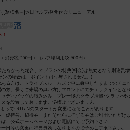
ペ][3組9名～]休日セルフ/昼食付☆リニューアル
ペ！
円
0円＋消費税 790円＋ゴルフ場利用税 500円）
満たなかった場合、本プランの特典(料金)は無効となり別途割
ランの場合は、ポイントは付与されません。)
のある方は、ドライブスルー方式で車に乗車したままでのチェ
の方、長くご来場の無い方はフロントにてチェックイン
キャディバッグの積み込み、プレー後のクラブ清掃･クラブ本数
ースを設置しております。浴槽はございません。
よってOUT/INのスタートが変更になることがあります。
券、優待券、招待券、またそれらに準ずる券はご利用いただけ
は、公式ホームページおよび電話にてご予約下さい。
レー日等の変更は特典無効になりますので予めご了承下さい。