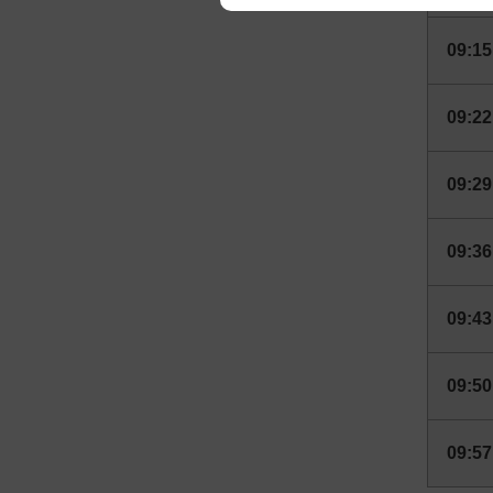
We appreciate your understanding
09:15
09:22
09:29
09:36
09:43
09:50
09:57