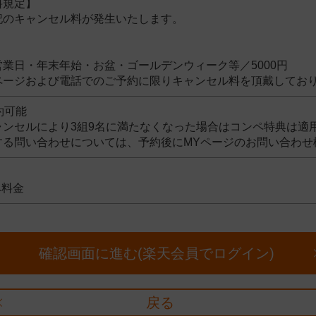
料規定】
記のキャンセル料が発生いたします。
円
業日・年末年始・お盆・ゴールデンウィーク等／5000円
ページおよび電話でのご予約に限りキャンセル料を頂戴してお
約可能
ンセルにより3組9名に
満たなくなった場合はコンペ特典は適
する問い合わせについては、予約後にMYページのお問い合わせ
ペ料金
確認画面に進む(楽天会員でログイン)
戻る