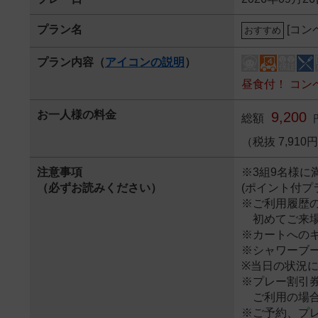
プラン名
[コン
おすすめ
プラン内容（
アイコンの説明
）
昼食付！ コン
お一人様の料金
9,200
総額
（税抜 7,91
注意事項
※3組9名様に
（必ずお読みください）
(ポイント付プ
※ご利用履歴
初めてご来場
※カートへの
※シャワーブ
※当日の状況に
※プレー割引
ご利用の場合
※ご予約、プ