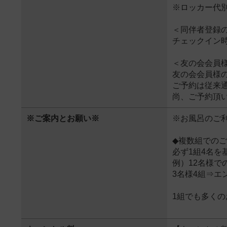
※ロッカー代別
＜同伴者登録
チェックイン
＜友の会会員
友の会会員様
ご予約は従来
尚、ご予約頂
※ご案内とお願い※
※お風呂のご
◆複数組での
必ず1組4名を
例）12名様で
3名様4組⇒
1組でも多く