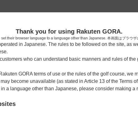
2
Thank you for using Rakuten GORA.
確認
who have set their browser language to a language other than Japa
rated in Japanese. The rules to be followed on the site, as wel
ese.
ustomers who can understand basic manners and rules of the g
（9枠）
 Rakuten GORA terms of use or the rules of the golf course, we
y become unavailable (as stated in Article 13 of the Terms of
OUT
IN
e in a language other than Japanese, please consider making a 
bsites
OUT
IN
OUT
IN