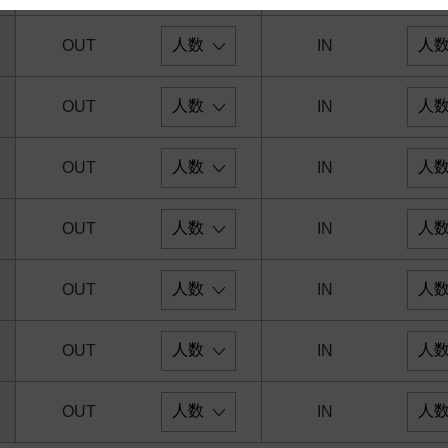
 and cooperation regarding the above points.
OUT
IN
OUT
IN
OUT
IN
OUT
IN
OUT
IN
OUT
IN
OUT
IN