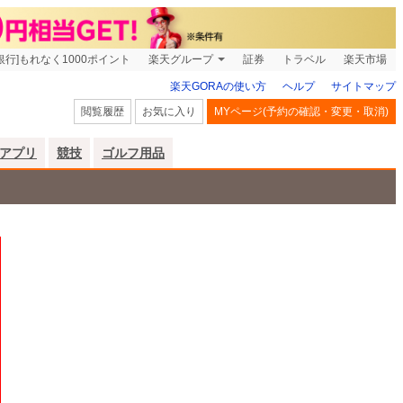
銀行]もれなく1000ポイント
楽天グループ
証券
トラベル
楽天市場
楽天GORAの使い方
ヘルプ
サイトマップ
閲覧履歴
お気に入り
MYページ(予約の確認・変更・取消)
アプリ
競技
ゴルフ用品