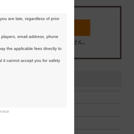
ou are late, regardless of prior 
 players, email address, phone 
※ゴルフ場の電話ではありません。
y the applicable fees directly to 
t it cannot accept you for safety 
rvice

