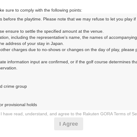
e sure to comply with the following points:
s before the playtime. Please note that we may refuse to let you play if y
ORA予約専用ダイヤル
se ensure to settle the specified amount at the venue.

ation, including the representative's name, the names of accompanying
時間 8:00～17:00 年中無休
e address of your stay in Japan.

r other charges due to no-shows or changes on the day of play, please pa
urate information input are confirmed, or if the golf course determines tha
rvation.

d crime group

楽部 宍道湖コース（しまねごるふくらぶ しんじここーす）
r provisional holds

8日（水）
I have read, understand, and agree to the Rakuten GORA Terms of Se
 during play (e.g., delaying play, ignoring rules, manners, or warnings)
I Agree
ナビ付]平日セルフ・休憩あり
etermined by our company

 Rakuten GORA, as determined by our company
