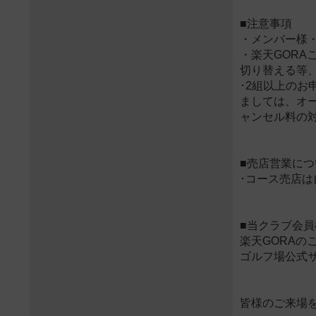
■注意事項
・メンバー様
・楽天GOR
切り替える等
･2組以上のお
ましては、オー
ャンセル料の
■売店営業につ
･コース売店
■当クラブ会
楽天GORAの
ゴルフ場公式
皆様のご来場