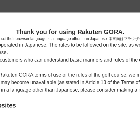
2
Thank you for using Rakuten GORA.
確認
who have set their browser language to a language other than Japa
rated in Japanese. The rules to be followed on the site, as wel
考えられます。
ese.
しまった。
ustomers who can understand basic manners and rules of the g
 Rakuten GORA terms of use or the rules of the golf course, we
y become unavailable (as stated in Article 13 of the Terms of
e in a language other than Japanese, please consider making a 
bsites
戻る