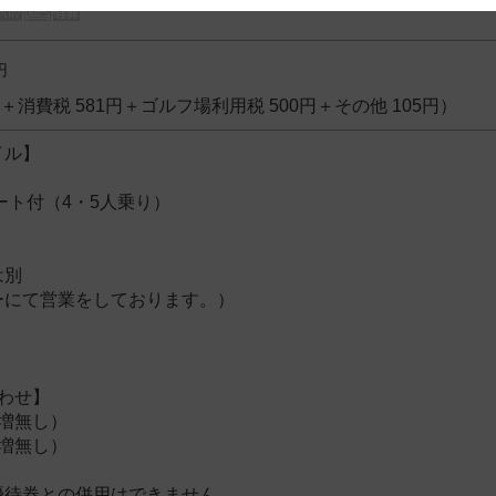
 and cooperation regarding the above points.
円
4円＋消費税 581円＋ゴルフ場利用税 500円＋その他 105円）
イル】
ート付（4・5人乗り）
は別
ーにて営業をしております。）
わせ】
増無し）
増無し）
優待券との併用はできません。