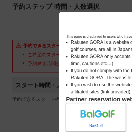
ページの本文へ
予約ステップ 時間・人数選択
1
時間・人数選択
This page is displayed to users 
Rakuten GORA is a website ope
予約できるスタート枠がありません。以下の理由が
golf courses, are all in Japan
ご希望のスタート時間の枠が他の予約で埋まって
Rakuten GORA only accepts c
予約締切時間が過ぎてしまった。
time, cautions etc…)
If you do not comply with the
Rakuten GORA. The website ma
スタート時間・人数指定
If you wish to use the websit
affiliated sites (link provided).
Partner reservation we
予約できるスタート枠がありません。
BaiGolf