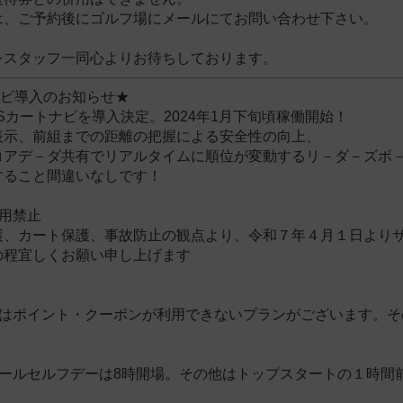
は、ご予約後にゴルフ場にメールにてお問い合わせ下さい。
をスタッフ一同心よりお待ちしております。
ナビ導入のお知らせ★
Sカートナビを導入決定。2024年1月下旬頃稼働開始！
表示、前組までの距離の把握による安全性の向上、
コアデ－ダ共有でリアルタイムに順位が変動するリ－ダ－ズボ
すること間違いなしです！
用禁止
護、カート保護、事故防止の観点より、令和７年４月１日より
の程宜しくお願い申し上げます
ではポイント・クーポンが利用できないプランがございます。
オールセルフデーは8時開場。その他はトップスタートの１時間