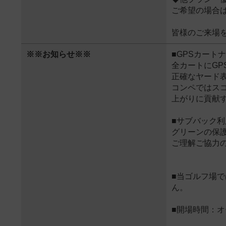
ご希望の場合
皆様のご来場
※※お知らせ※※
■GPSカート
全カートにGP
正確なヤード
コンペではス
上がりに貢献
■サブバック利
グリーンの保
ご理解ご協力
■当ゴルフ場
ん。
■開場時間：