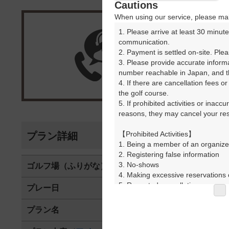
Cautions
When using our service, please mak
1. Please arrive at least 30 minute
楽天G
communication.

2. Payment is settled on-site. Plea
3. Please provide accurate inform
受付
number reachable in Japan, and th
4. If there are cancellation fees o
the golf course.

5. If prohibited activities or inacc
reasons, they may cancel your rese
【Prohibited Activities】

プラン詳細
1. Being a member of an organize
2. Registering false information

3. No-shows

ゴルフ場（ふりがな）
島根ゴルフ倶
4. Making excessive reservations o
5. Repeated cancellations

プレー日
2026年02月1
6. Violating laws and regulations

7. Causing inconvenience to others
プラン名
[GPSカート
8. Violating this agreement, as d
9. Any other unauthorized use of