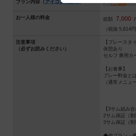
プラン内容（
アイコンの説明
）
We appreciate your understanding
お一人様の料金
7,000
総額
（税抜 5,81
注意事項
【プレースタ
（必ずお読みください）
休憩あり
セルフ 乗用カ
【お食事】
プレー料金と
（通常メニュ
【3サム組み合
2サム保証（割
3サム保証（割
◆他プラン・