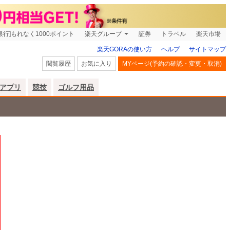
銀行]もれなく1000ポイント
楽天グループ
証券
トラベル
楽天市場
楽天GORAの使い方
ヘルプ
サイトマップ
閲覧履歴
お気に入り
MYページ(予約の確認・変更・取消)
アプリ
競技
ゴルフ用品