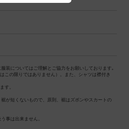
に服装についてはご理解とご協力をお願いしております｡
期はこの限りではありません）。また、シャツは襟付き
します。
、裾が短くないもので、原則、裾はズボンやスカートの
吸う事は出来ません。