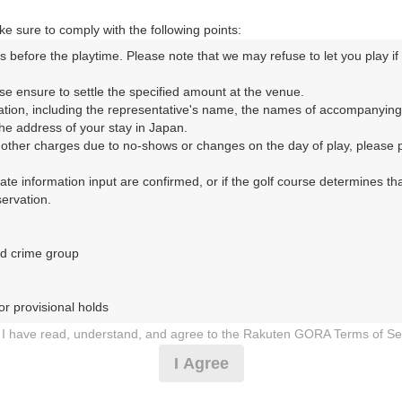
e sure to comply with the following points:
s before the playtime. Please note that we may refuse to let you play if y
ORA予約専用ダイヤル
se ensure to settle the specified amount at the venue.

ation, including the representative's name, the names of accompanying
時間 8:00～17:00 年中無休
e address of your stay in Japan.

r other charges due to no-shows or changes on the day of play, please pa
urate information input are confirmed, or if the golf course determines tha
rvation.

d crime group

倶楽部 ひろのコース（はなやしきごるふくらぶ ひろのこー
r provisional holds

9日（月）
I have read, understand, and agree to the Rakuten GORA Terms of Se
 during play (e.g., delaying play, ignoring rules, manners, or warnings)
I Agree
乗用カート
etermined by our company

 Rakuten GORA, as determined by our company
