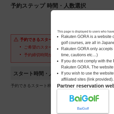
ページの本文へ
予約ステップ 時間・人数選択
1
時間・人数選択
This page is displayed to users 
Rakuten GORA is a website ope
予約できるスタート枠がありません。以下の理由が
golf courses, are all in Japan
ご希望のスタート時間の枠が他の予約で埋まって
Rakuten GORA only accepts c
予約締切時間が過ぎてしまった。
time, cautions etc…)
If you do not comply with the
Rakuten GORA. The website ma
スタート時間・人数指定
If you wish to use the websit
affiliated sites (link provided).
Partner reservation we
予約できるスタート枠がありません。
BaiGolf