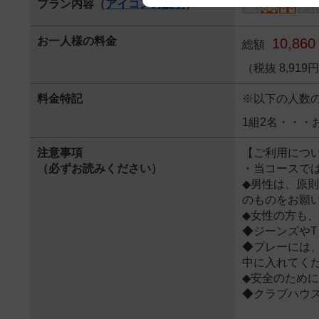
プラン内容（
アイコンの説明
）
We appreciate your understanding
お一人様の料金
10,860
総額
（税抜 8,91
料金特記
※以下の人数
1組2名・・・
注意事項
【ご利用につ
（必ずお読みください）
・当コースでは
◆男性は、原
のものをお願
◆女性の方も
◆ジーンズや
◆プレーには
中に入れてく
◆安全のため
◆クラブハウ