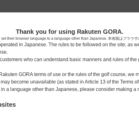
2
Thank you for using Rakuten GORA.
確認
who have set their browser language to a language other than Japa
rated in Japanese. The rules to be followed on the site, as wel
考えられます。
ese.
しまった。
ustomers who can understand basic manners and rules of the g
 Rakuten GORA terms of use or the rules of the golf course, we
y become unavailable (as stated in Article 13 of the Terms of
e in a language other than Japanese, please consider making a 
bsites
戻る