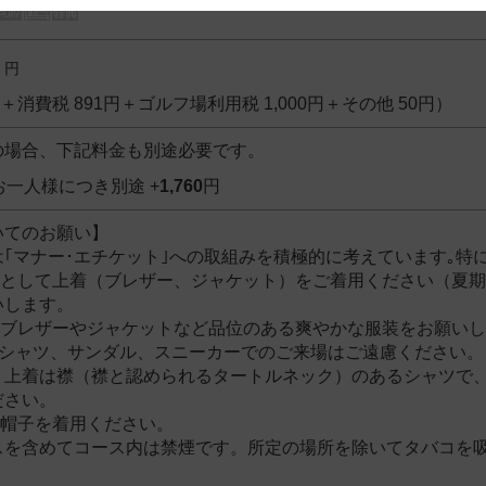
 and cooperation regarding the above points.
円
9円＋消費税 891円＋ゴルフ場利用税 1,000円＋その他 50円）
の場合、下記料金も別途必要です。
お一人様につき別途 +
1,760
円
いてのお願い】
｢マナー･エチケット｣への取組みを積極的に考えています｡特
則として上着（ブレザー、ジャケット）をご着用ください（夏
いします。
、ブレザーやジャケットなど品位のある爽やかな服装をお願い
Tシャツ、サンダル、スニーカーでのご来場はご遠慮ください。
、上着は襟（襟と認められるタートルネック）のあるシャツで
ださい。
に帽子を着用ください。
スを含めてコース内は禁煙です。所定の場所を除いてタバコを