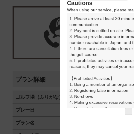
Cautions
When using our service, please mak
1. Please arrive at least 30 minute
楽天G
communication.

2. Payment is settled on-site. Plea
3. Please provide accurate inform
受付
number reachable in Japan, and th
4. If there are cancellation fees o
the golf course.

5. If prohibited activities or inacc
reasons, they may cancel your rese
【Prohibited Activities】

プラン詳細
1. Being a member of an organize
2. Registering false information

3. No-shows

ゴルフ場（ふりがな）
花屋敷ゴルフ
4. Making excessive reservations o
5. Repeated cancellations

プレー日
2025年09月2
6. Violating laws and regulations

7. Causing inconvenience to others
プラン名
平日セルフ☆
8. Violating this agreement, as d
9. Any other unauthorized use of