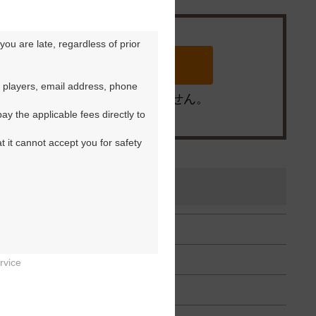
ou are late, regardless of prior 
 players, email address, phone 
※ゴルフ場の電話ではありません。
y the applicable fees directly to 
t it cannot accept you for safety 
す）
rvice

