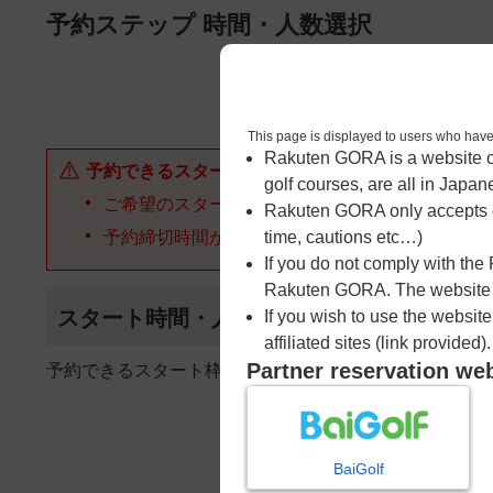
ページの本文へ
予約ステップ 時間・人数選択
1
時間・人数選択
This page is displayed to users 
Rakuten GORA is a website ope
予約できるスタート枠がありません。以下の理由が
golf courses, are all in Japan
ご希望のスタート時間の枠が他の予約で埋まって
Rakuten GORA only accepts c
予約締切時間が過ぎてしまった。
time, cautions etc…)
If you do not comply with the
Rakuten GORA. The website ma
スタート時間・人数指定
If you wish to use the websit
affiliated sites (link provided).
Partner reservation we
予約できるスタート枠がありません。
BaiGolf