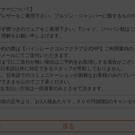
マナーについて】
ブレザーをご着用下さい。ブルゾン・ジャンパーに類するもの
必ず襟つきのウェアをご着用下さい。Tシャツ、ジーパン類はご
と理解をお願い申し上げます。
予約の際は【パインレークゴルフクラブ公式HP】ご利用案内の
かメールにてご送付いただきます。
日までにご送付が無い場合はご予約をお取消しする場合がござ
は日本語以外に対応できるスタッフが常駐しておりません。
ら、日本語でのコミュニケーションが困難なお客様のみのプレ
ができませんのでご了承ください。
のお支払い方法は一括清算のみとさせて頂きます。
前の正午より、お1人様あたり３，０００円(総額)のキャンセ
戻る