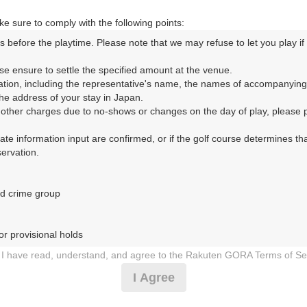
e sure to comply with the following points:
s before the playtime. Please note that we may refuse to let you play if y
ORA予約専用ダイヤル
se ensure to settle the specified amount at the venue.

ation, including the representative's name, the names of accompanying
時間 8:00～17:00 年中無休
e address of your stay in Japan.

r other charges due to no-shows or changes on the day of play, please pa
urate information input are confirmed, or if the golf course determines tha
rvation.

d crime group

ゴルフクラブ（ぱいんれーくごるふくらぶ）
r provisional holds

1日（木）
I have read, understand, and agree to the Rakuten GORA Terms of Se
 during play (e.g., delaying play, ignoring rules, manners, or warnings)
I Agree
ディ付き
etermined by our company

 Rakuten GORA, as determined by our company
