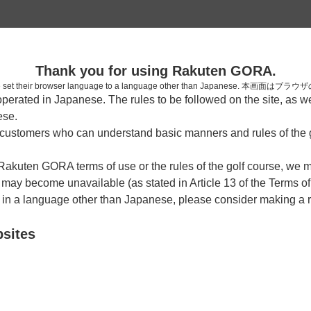
2
Thank you for using Rakuten GORA.
確認
who have set their browser language to a language other than Japa
rated in Japanese. The rules to be followed on the site, as wel
考えられます。
ese.
しまった。
ustomers who can understand basic manners and rules of the g
 Rakuten GORA terms of use or the rules of the golf course, we
y become unavailable (as stated in Article 13 of the Terms of
e in a language other than Japanese, please consider making a 
bsites
戻る