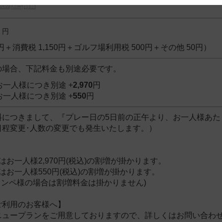
 and cooperation regarding the above points.
円
00円＋消費税 1,150円＋ゴルフ場利用税 500円＋その他 50円）
の場合、下記料金も別途必要です。
お一人様につき別途 +
2,970
円
お一人様につき別途 +
550
円
につきまして、『プレー日の5日前の正午より、お一人様あたり
日程変更･人数の変更でも発生いたします。）
お一人様2,970円(税込)の割増が掛かります。
お一人様550円(税込)の割増が掛かります。
コンペ様の場合は割増料金は掛かりません)
ご利用のお客様へ】
ニュープランをご用意しておりますので、詳しくはお問い合わ