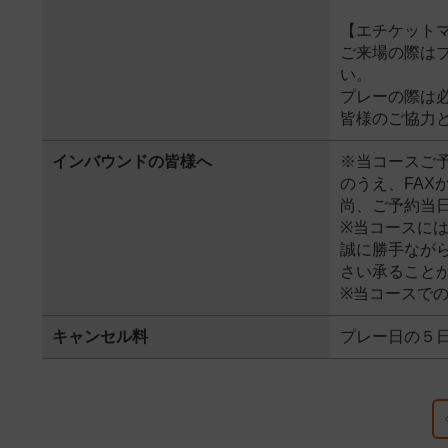
【エチケット
ご来場の際は
い。
プレーの際は
皆様のご協力
インバウンドの皆様へ
※当コースご
のうえ、FAX
尚、ご予約当
※当コースに
誠に勝手なが
さい承ること
※当コースで
キャンセル料
プレー日の５日