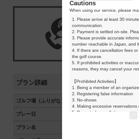
Cautions
When using our service, please mak
1. Please arrive at least 30 minute
楽天G
communication.

2. Payment is settled on-site. Plea
3. Please provide accurate inform
受付
number reachable in Japan, and th
4. If there are cancellation fees o
the golf course.

5. If prohibited activities or inacc
reasons, they may cancel your rese
【Prohibited Activities】

プラン詳細
1. Being a member of an organize
2. Registering false information

3. No-shows

ゴルフ場（ふりがな）
パインレーク
4. Making excessive reservations o
5. Repeated cancellations

プレー日
2025年12月1
6. Violating laws and regulations

7. Causing inconvenience to others
プラン名
冬季 平日キャ
8. Violating this agreement, as d
9. Any other unauthorized use of