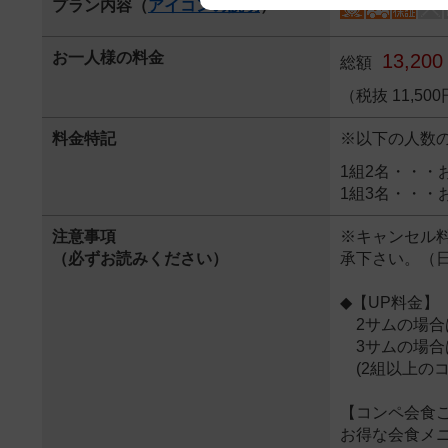
プラン内容（
アイコンの説明
）
We appreciate your understanding
お一人様の料金
13,200
総額
（税抜 11,5
料金特記
※以下の人数
1組2名・・・
1組3名・・・
注意事項
※キャンセル料
（必ずお読みください）
承下さい。（
◆【UP料金】
2サムの場合は
3サムの場合は
(2組以上の
【コンペ会食
お得な会食メ