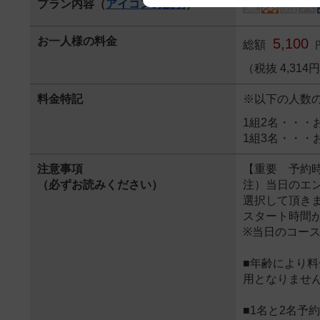
プラン内容（
アイコンの説明
）
We appreciate your understanding
お一人様の料金
5,100
総額
（税抜 4,31
料金特記
※以下の人数
1組2名・・・
1組3名・・・
注意事項
【重要 予約
（必ずお読みください）
注）当日のエ
選択して頂き
スタート時間
※当日のコー
■年齢により
用となりませ
■1名と2名予