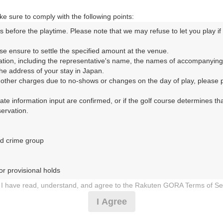
e sure to comply with the following points:
s before the playtime. Please note that we may refuse to let you play if y
ORA予約専用ダイヤル
se ensure to settle the specified amount at the venue.

ation, including the representative's name, the names of accompanying
時間 8:00～17:00 年中無休
e address of your stay in Japan.

r other charges due to no-shows or changes on the day of play, please pa
urate information input are confirmed, or if the golf course determines tha
rvation.

d crime group

ズ森林公園ゴルフ場（愛知県）（うっどふれんずしんりんこう
r provisional holds

6日（火）
I have read, understand, and agree to the Rakuten GORA Terms of Se
 during play (e.g., delaying play, ignoring rules, manners, or warnings)
I Agree
ール ※要説明文必読
etermined by our company

 Rakuten GORA, as determined by our company
