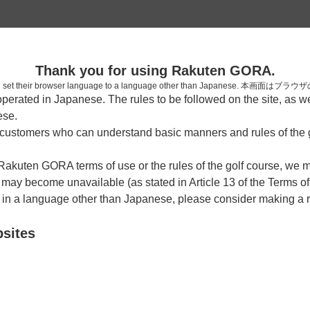
2
Thank you for using Rakuten GORA.
確認
who have set their browser language to a language other than Japa
rated in Japanese. The rules to be followed on the site, as wel
考えられます。
ese.
しまった。
ustomers who can understand basic manners and rules of the g
 Rakuten GORA terms of use or the rules of the golf course, we
y become unavailable (as stated in Article 13 of the Terms of
e in a language other than Japanese, please consider making a 
bsites
戻る