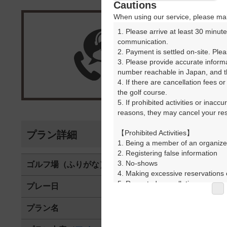
Cautions
When using our service, please mak
1. Please arrive at least 30 minute
楽天G
communication.

2. Payment is settled on-site. Plea
3. Please provide accurate inform
受付
number reachable in Japan, and th
4. If there are cancellation fees o
the golf course.

5. If prohibited activities or inacc
reasons, they may cancel your rese
【Prohibited Activities】

プラン詳細
1. Being a member of an organize
2. Registering false information

3. No-shows

ゴルフ場（ふりがな）
ウッドフレン
4. Making excessive reservations o
5. Repeated cancellations

プレー日
2025年09月1
6. Violating laws and regulations

7. Causing inconvenience to others
プラン名
●午後から9ホ
8. Violating this agreement, as d
9. Any other unauthorized use of