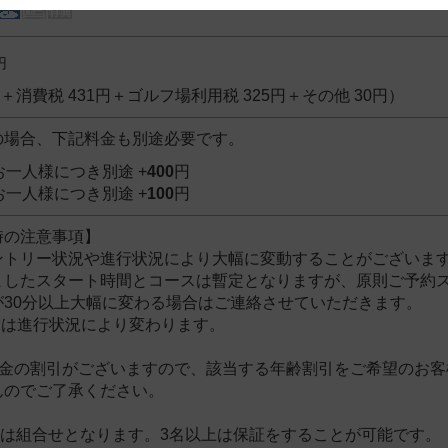
 and cooperation regarding the above points.
円
4円＋消費税 431円＋ゴルフ場利用税 325円＋その他 30円）
の場合、下記料金も別途必要です。
お一人様につき別途 +
400
円
お一人様につき別途 +
100
円
時の注意事項】
ントリー状況や進行状況により大幅に変動することがございま
ましたスタート時間とコースは暫定となりますが、原則ご予約ス
が30分以上大幅に変わる場合はご連絡させていただきます。
スは進行状況により変わります。
料金の割引がございますので、該当する年齢割引をご希望のお
んのでご了承ください。
約は組合せとなります。3名以上は保証をすることが可能です。