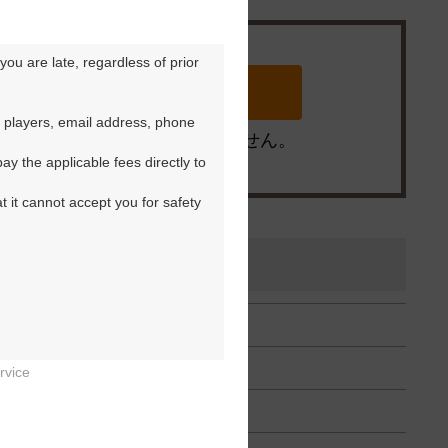
ou are late, regardless of prior 
 players, email address, phone 
※ゴルフ場の電話ではありません。
y the applicable fees directly to 
t it cannot accept you for safety 
えんごるふじょう）
rvice

