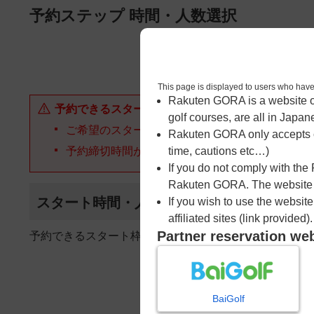
ページの本文へ
予約ステップ 時間・人数選択
1
時間・人数選択
This page is displayed to users 
Rakuten GORA is a website ope
予約できるスタート枠がありません。以下の理由が
golf courses, are all in Japan
ご希望のスタート時間の枠が他の予約で埋まって
Rakuten GORA only accepts c
予約締切時間が過ぎてしまった。
time, cautions etc…)
If you do not comply with the
Rakuten GORA. The website ma
スタート時間・人数指定
If you wish to use the websit
affiliated sites (link provided).
Partner reservation we
予約できるスタート枠がありません。
BaiGolf