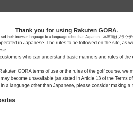
2
Thank you for using Rakuten GORA.
確認
who have set their browser language to a language other than Japa
rated in Japanese. The rules to be followed on the site, as wel
ese.
ustomers who can understand basic manners and rules of the g
 Rakuten GORA terms of use or the rules of the golf course, we
y become unavailable (as stated in Article 13 of the Terms of
箱根コース
天城
e in a language other than Japanese, please consider making a 
bsites
箱根コース
天城