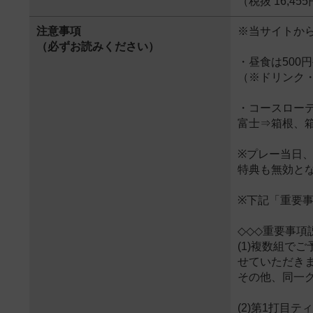
（税抜 16,45
注意事項
※当サイトか
（必ずお読みください）
・昼食は500
（※ドリンク
・コースロー
富士⇒箱根、
※プレー当日、
特典も無効と
※下記「重要
◇◇◇重要事項
(1)複数組
せていただき
その他、同一
(2)第1打目