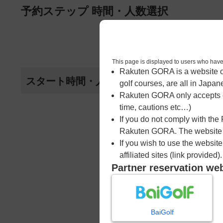
ページの本文へ
予約ステップ 時間・人数選択
1
時間・人数選択
This page is displayed to users 
Rakuten GORA is a website ope
スタート時間・人数指定
golf courses, are all in Japan
Rakuten GORA only accepts c
time, cautions etc…)
7時台（1枠）
If you do not comply with the
Rakuten GORA. The website ma
07:54
富士コース
If you wish to use the websit
affiliated sites (link provided).
|
Partner reservation we
8時台（4枠）
08:18
富士コース
BaiGolf