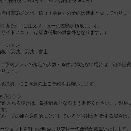
5円＋消費税 1,645円＋ゴルフ場利用税 800円）
ら当倶楽部メンバー様（正会員）の予約は禁止となっております
円補助です。ご注文メニューの差額を頂戴します。
・サイドメニューは昼食補助の対象外となります。）
テーション
箱根⇒天城、天城⇒富士
ご予約プランの規定の人数・条件に満たない場合は、組保証費(2
なります。
事項説明」にご同意の上ご予約をお願いします。
説明◇◇◇
でご予約される場合は、最少組数となるよう調整ください。ご対
ます。
グループの組を意図的に分割していると当社が判断する場合は
ティーショットを打った時点よりプレー代全額が発生いたします