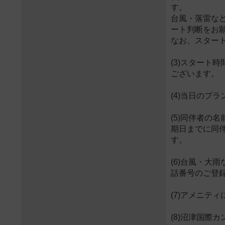
す。
台風・落雷な
ート判断をお
なお、スター
(3)スタート
ございます。
(4)当日のプ
(5)同伴者の
期日までに同
す。
(6)台風・
話番号のご登
(7)アメニティにつ
(8)沼津国際