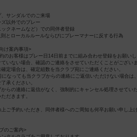
プ、サンダルでのご来場
ーズ以外でのプレー
ニックネームなど）での同伴者登録
フ規則とローカルルールならびにプレーマナーに反する行為
向け案内事項>
予約のお客様はプレー日14日前までに組み合わせ登録をお願い
けていない場合、確認のご連絡をさせていただくことがござい
未確定場合は、確定組数を当クラブ宛にご連絡ください。
日前になっても当クラブからの連絡にご返信いただけない場合は
ご了承ください。
ブからの連絡に返信がなく、強制的にキャンセル処理させてい
いただきます。
の上ご予約いただき、同伴者様へのご周知も何卒お願い申し上
ブのご案内>
レンタルクラブをご用意しております。