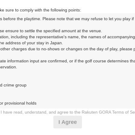
箱根コース
天城
e sure to comply with the following points:
s before the playtime. Please note that we may refuse to let you play if y
se ensure to settle the specified amount at the venue.

箱根コース
天城
ation, including the representative's name, the names of accompanying
e address of your stay in Japan.

r other charges due to no-shows or changes on the day of play, please pa
箱根コース
天城
urate information input are confirmed, or if the golf course determines tha
rvation.

d crime group

箱根コース
天城
r provisional holds

箱根コース
天城
I have read, understand, and agree to the Rakuten GORA Terms of Se
 during play (e.g., delaying play, ignoring rules, manners, or warnings)
I Agree
箱根コース
天城
etermined by our company

 Rakuten GORA, as determined by our company
