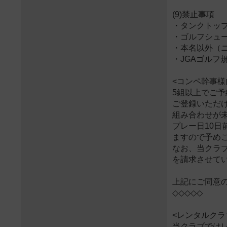
(9)禁止事項
・タンクトッ
・ゴルフシュ
・本名以外（
・JGAゴル
<コンペ幹事様
5組以上でご
ご登録いただ
組み合わせが
プレー日10
ますので予め
なお、当クラ
を請求させて
上記にご同意
◇◇◇◇◇
<レンタルクラ
当クラブでは