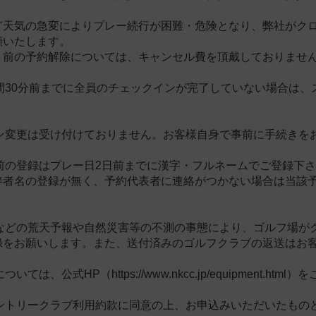
ど天気の急変によりプレー続行が困難・危険となり、弊社がク
願いたします。
ト前の予約解除については、キャンセル費を頂戴しておりませ
時間30分前までに全員のチェックインが完了していない場合は
ラン変更は受け付けておりません。お客様自身で事前に手続きを
名前の登録はプレー日2日前までに漢字・フルネームでご登録下
伴者名の登録が無く、予約代表者に連絡がつかない場合は当該
大雨などの荒天予報や自然災害等の不測の事態により、ゴルフ場
録をお願いします。また、送付済みのゴルフクラブの返送はお
いては、公式HP（https://www.nkcc.jp/equipment.ht
カントリークラブ利用約款に同意の上、お申込みいただいたもの