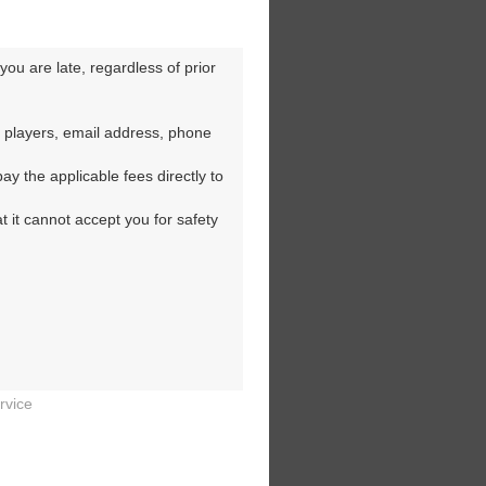
コース
ou are late, regardless of prior 
コース
 players, email address, phone 
y the applicable fees directly to 
コース
t it cannot accept you for safety 
コース
コース
rvice


コース