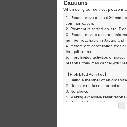
Cautions
08:26
富士コース
When using our service, please mak
1. Please arrive at least 30 minute
|
communication.

2. Payment is settled on-site. Plea
08:50
富士コース
3. Please provide accurate inform
number reachable in Japan, and th
4. If there are cancellation fees o
08:58
富士コース
the golf course.

5. If prohibited activities or inacc
reasons, they may cancel your rese
9時台（13枠）
【Prohibited Activities】

1. Being a member of an organize
09:06
富士コース
2. Registering false information

3. No-shows

4. Making excessive reservations o
09:14
富士コース
5. Repeated cancellations

6. Violating laws and regulations

7. Causing inconvenience to others
09:22
富士コース
8. Violating this agreement, as d
9. Any other unauthorized use of