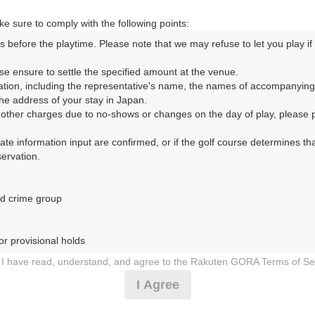
e sure to comply with the following points:
s before the playtime. Please note that we may refuse to let you play if y
ORA予約専用ダイヤル
se ensure to settle the specified amount at the venue.

ation, including the representative's name, the names of accompanying
時間 8:00～17:00 年中無休
e address of your stay in Japan.

r other charges due to no-shows or changes on the day of play, please pa
urate information input are confirmed, or if the golf course determines tha
rvation.

d crime group

トリークラブ（ぬまづこくさいかんとりーくらぶ）
r provisional holds

1日（水）
I have read, understand, and agree to the Rakuten GORA Terms of Se
 during play (e.g., delaying play, ignoring rules, manners, or warnings)
I Agree
B割増無/500円昼食補助付(平日)
etermined by our company

 Rakuten GORA, as determined by our company
