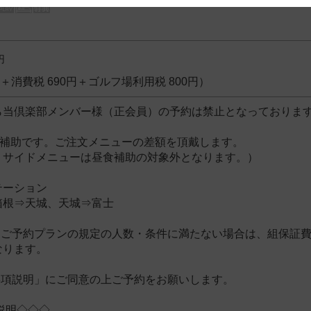
 and cooperation regarding the above points.
円
0円＋消費税 690円＋ゴルフ場利用税 800円）
ら当倶楽部メンバー様（正会員）の予約は禁止となっております
円補助です。ご注文メニューの差額を頂戴します。
・サイドメニューは昼食補助の対象外となります。）
テーション
箱根⇒天城、天城⇒富士
ご予約プランの規定の人数・条件に満たない場合は、組保証費(2
なります。
事項説明」にご同意の上ご予約をお願いします。
説明◇◇◇