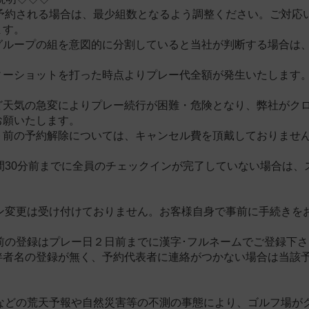
でご予約される場合は、最少組数となるよう調整ください。ご対
ます。
グループの組を意図的に分割していると当社が判断する場合は
目ティーショットを打った時点よりプレー代全額が発生いたしま
ど天気の急変によりプレー続行が困難・危険となり、弊社がク
お願いたします。
ト前の予約解除については、キャンセル費を頂戴しておりませ
時間30分前までに全員のチェックインが完了していない場合は
ラン変更は受け付けておりません。お客様自身で事前に手続きを
名前の登録はプレー日２日前までに漢字･フルネームでご登録下
伴者名の登録が無く、予約代表者に連絡がつかない場合は当該
大雨などの荒天予報や自然災害等の不測の事態により、ゴルフ場