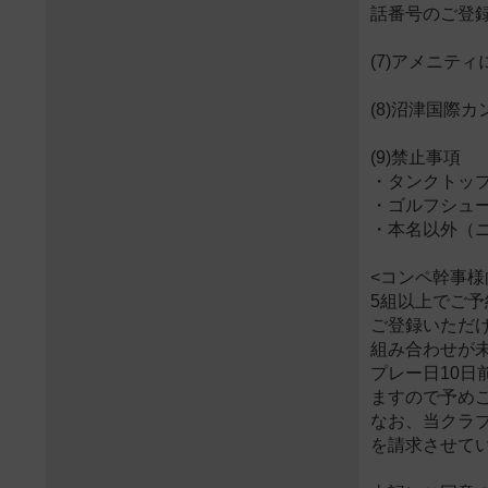
話番号のご登
(7)アメニティにつ
(8)沼津国際
(9)禁止事項
・タンクトッ
・ゴルフシュ
・本名以外（
<コンペ幹事様
5組以上でご
ご登録いただ
組み合わせが
プレー日10
ますので予め
なお、当クラ
を請求させて