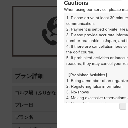
Cautions
When using our service, please mak
1. Please arrive at least 30 minute
楽天G
communication.

2. Payment is settled on-site. Plea
3. Please provide accurate inform
受付
number reachable in Japan, and th
4. If there are cancellation fees o
the golf course.

5. If prohibited activities or inacc
reasons, they may cancel your rese
【Prohibited Activities】

プラン詳細
1. Being a member of an organize
2. Registering false information

3. No-shows

ゴルフ場（ふりがな）
沼津国際カン
4. Making excessive reservations o
5. Repeated cancellations

プレー日
2025年06月1
6. Violating laws and regulations

7. Causing inconvenience to others
プラン名
【組数制限中】3
8. Violating this agreement, as d
9. Any other unauthorized use of