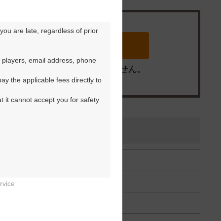
ou are late, regardless of prior 
 players, email address, phone 
※ゴルフ場の電話ではありません。
y the applicable fees directly to 
t it cannot accept you for safety 
rvice

