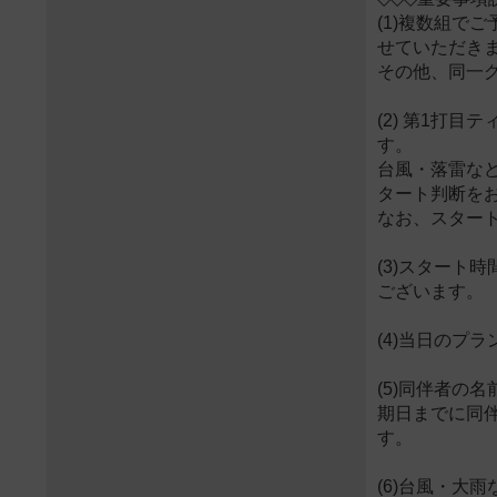
(1)複数組
せていただき
その他、同一
(2) 第1打
す。
台風・落雷な
タート判断を
なお、スター
(3)スタート
ございます。
(4)当日のプ
(5)同伴者の
期日までに同
す。
(6)台風・