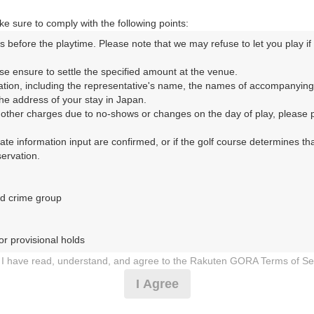
e sure to comply with the following points:
s before the playtime. Please note that we may refuse to let you play if y
ORA予約専用ダイヤル
se ensure to settle the specified amount at the venue.

ation, including the representative's name, the names of accompanying
時間 8:00～17:00 年中無休
e address of your stay in Japan.

r other charges due to no-shows or changes on the day of play, please pa
urate information input are confirmed, or if the golf course determines tha
rvation.

d crime group

ークラブ（きくがわかんとりーくらぶ）
r provisional holds

5日（火）
I have read, understand, and agree to the Rakuten GORA Terms of Se
 during play (e.g., delaying play, ignoring rules, manners, or warnings)
I Agree
フ 《スループレー》
etermined by our company

 Rakuten GORA, as determined by our company
