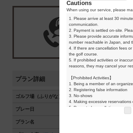
Cautions
When using our service, please mak
1. Please arrive at least 30 minute
楽天G
communication.

2. Payment is settled on-site. Plea
3. Please provide accurate inform
受付
number reachable in Japan, and th
4. If there are cancellation fees o
the golf course.

5. If prohibited activities or inacc
reasons, they may cancel your rese
【Prohibited Activities】

プラン詳細
1. Being a member of an organize
2. Registering false information

3. No-shows

ゴルフ場（ふりがな）
菊川カントリ
4. Making excessive reservations o
5. Repeated cancellations

プレー日
2025年07月1
6. Violating laws and regulations

7. Causing inconvenience to others
プラン名
『平日』 セル
8. Violating this agreement, as d
9. Any other unauthorized use of