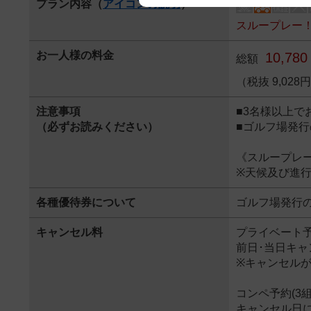
プラン内容（
アイコンの説明
）
We appreciate your understanding
スループレー
お一人様の料金
10,780
総額
（税抜 9,02
注意事項
■3名様以上で
（必ずお読みください）
■ゴルフ場発
《スループレ
※天候及び進
各種優待券について
ゴルフ場発行
キャンセル料
プライベート予約
前日･当日キャン
※キャンセルが
コンペ予約(3組
キャンセル日