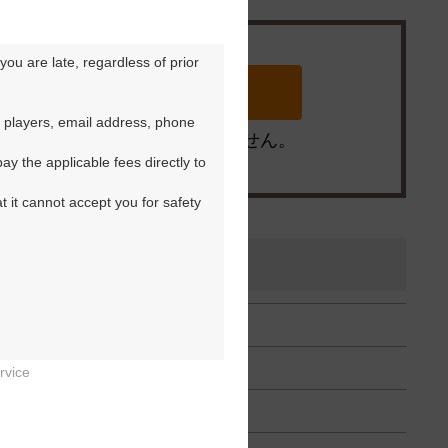
ou are late, regardless of prior 
 players, email address, phone 
※ゴルフ場の電話ではありません。
y the applicable fees directly to 
t it cannot accept you for safety 
rvice

