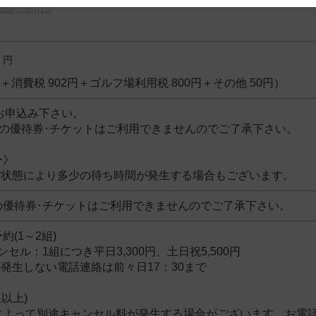
 and cooperation regarding the above points.
！
円
8円＋消費税 902円＋ゴルフ場利用税 800円＋その他 50円）
お申込み下さい。
行の優待券･チケットはご利用できませんのでご了承下さい。
ー》
行状態により多少の待ち時間が発生する場合もございます。
の優待券･チケットはご利用できませんのでご了承下さい。
(1～2組)
セル：1組につき平日3,300円、土日祝5,500円
発生しない電話連絡は前々日17：30まで
以上)
によって別途キャンセル料が発生する場合がございます。お電