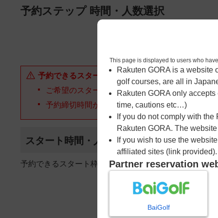
ページの本文へ
予約ステップ 時間・人数選択
1
時間・人数選択
This page is displayed to users 
Rakuten GORA is a website ope
予約できるスタート枠がありません。以下の理由が
golf courses, are all in Japan
ご希望のスタート時間の枠が他の予約で埋まって
Rakuten GORA only accepts c
予約締切時間が過ぎてしまった。
time, cautions etc…)
If you do not comply with the
Rakuten GORA. The website ma
スタート時間・人数指定
If you wish to use the websit
affiliated sites (link provided).
Partner reservation we
予約できるスタート枠がありません。
BaiGolf