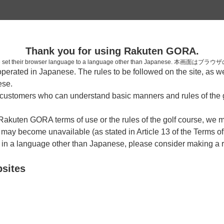
2
Thank you for using Rakuten GORA.
確認
who have set their browser language to a language other than Japa
rated in Japanese. The rules to be followed on the site, as wel
考えられます。
ese.
しまった。
ustomers who can understand basic manners and rules of the g
 Rakuten GORA terms of use or the rules of the golf course, we
y become unavailable (as stated in Article 13 of the Terms of
e in a language other than Japanese, please consider making a 
bsites
戻る