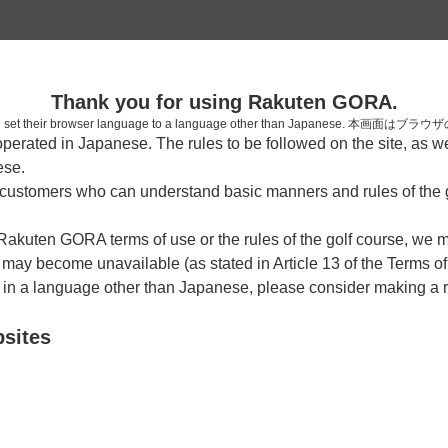
2
Thank you for using Rakuten GORA.
確認
who have set their browser language to a language other than Japa
rated in Japanese. The rules to be followed on the site, as wel
考えられます。
ese.
しまった。
ustomers who can understand basic manners and rules of the g
 Rakuten GORA terms of use or the rules of the golf course, we
y become unavailable (as stated in Article 13 of the Terms of
e in a language other than Japanese, please consider making a 
bsites
戻る