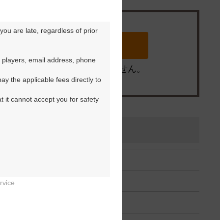
ou are late, regardless of prior 
 players, email address, phone 
※ゴルフ場の電話ではありません。
y the applicable fees directly to 
t it cannot accept you for safety 
うこーす）
rvice

