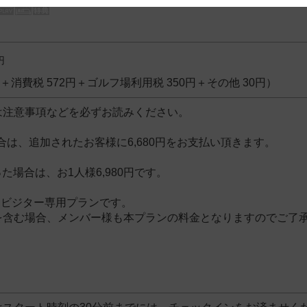
 and cooperation regarding the above points.
円
8円＋消費税 572円＋ゴルフ場利用税 350円＋その他 30円）
は注意事項などを必ずお読みください。
合は、追加されたお客様に6,680円をお支払い頂きます。
った場合は、お1人様6,980円です。
、ビジター専用プランです。
含む場合、メンバー様も本プランの料金となりますのでご了