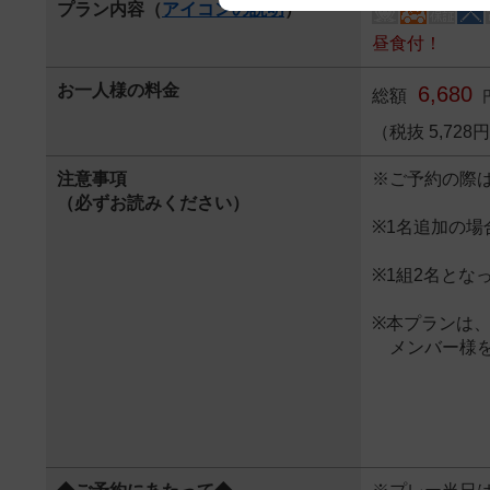
プラン内容（
アイコンの説明
）
We appreciate your understanding
昼食付！
お一人様の料金
6,680
総額
（税抜 5,72
注意事項
※ご予約の際
（必ずお読みください）
※1名追加の場
※1組2名とな
※本プランは
メンバー様を