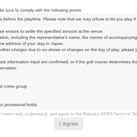
e sure to comply with the following points:
s before the playtime. Please note that we may refuse to let you play if y
ORA予約専用ダイヤル
se ensure to settle the specified amount at the venue.

ation, including the representative's name, the names of accompanying
時間 8:00～17:00 年中無休
e address of your stay in Japan.

r other charges due to no-shows or changes on the day of play, please pa
urate information input are confirmed, or if the golf course determines tha
rvation.

d crime group

フ倶楽部 飛水峡コース（みのしらかわごるふくらぶひすいきょ
r provisional holds

4日（木）
I have read, understand, and agree to the Rakuten GORA Terms of Se
 during play (e.g., delaying play, ignoring rules, manners, or warnings)
I Agree
ック★6,680円★平日限定★昼食付
etermined by our company

 Rakuten GORA, as determined by our company
