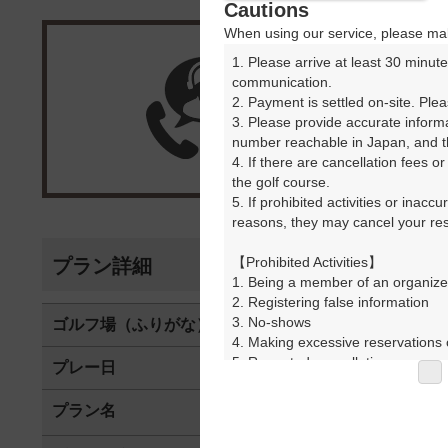
Cautions
When using our service, please mak
1. Please arrive at least 30 minute
楽天G
communication.

2. Payment is settled on-site. Plea
3. Please provide accurate inform
受付
number reachable in Japan, and th
4. If there are cancellation fees o
the golf course.

5. If prohibited activities or inacc
reasons, they may cancel your rese
【Prohibited Activities】

プラン詳細
1. Being a member of an organize
2. Registering false information

3. No-shows

ゴルフ場（ふりがな）
美濃白川ゴル
4. Making excessive reservations o
5. Repeated cancellations

プレー日
2026年05月1
6. Violating laws and regulations

7. Causing inconvenience to others
プラン名
３Bパ
おすすめ
8. Violating this agreement, as d
9. Any other unauthorized use of