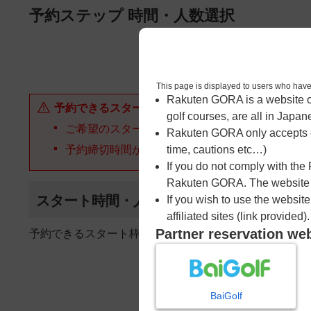
ページの本文へ
予約ステップ 時間・人数選択
1
時間・人数選択
This page is displayed to users 
Rakuten GORA is a website ope
予約できるスタート枠がありません。以下の理由が
golf courses, are all in Japan
ご希望のスタート時間の枠が他の予約で埋まって
Rakuten GORA only accepts c
予約締切時間が過ぎてしまった。
time, cautions etc…)
If you do not comply with the
Rakuten GORA. The website ma
スタート時間・人数指定
If you wish to use the websit
affiliated sites (link provided).
Partner reservation we
予約できるスタート枠がありません。
BaiGolf