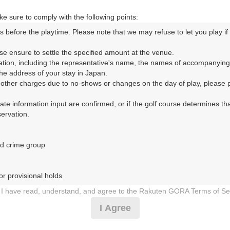
e sure to comply with the following points:
s before the playtime. Please note that we may refuse to let you play if y
ORA予約専用ダイヤル
se ensure to settle the specified amount at the venue.

ation, including the representative's name, the names of accompanying
時間 8:00～17:00 年中無休
e address of your stay in Japan.

r other charges due to no-shows or changes on the day of play, please pa
urate information input are confirmed, or if the golf course determines tha
rvation.

d crime group

リークラブ（みのはらかんとりーくらぶ）
r provisional holds

8日（土）
I have read, understand, and agree to the Rakuten GORA Terms of Se
 during play (e.g., delaying play, ignoring rules, manners, or warnings)
I Agree
定★土曜アメリカンセルフ★追加0.5R無料
etermined by our company

 Rakuten GORA, as determined by our company
