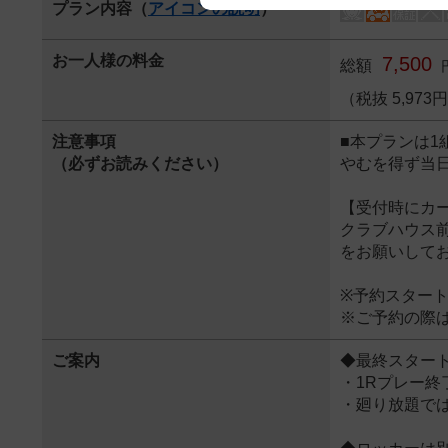
プラン内容（
アイコンの説明
）
We appreciate your understanding
お一人様の料金
7,500
総額
（税抜 5,97
注意事項
■本プランは1
（必ずお読みください）
やむを得ず当
【受付時にカ
クラブハウス
をお願いして
※予約スター
※ご予約の際
ご案内
◆最終スター
・1Rプレー終
・廻り放題で