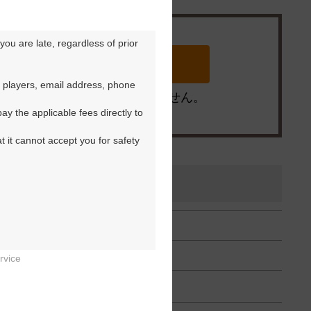
ou are late, regardless of prior 
 players, email address, phone 
※ゴルフ場の電話ではありません。
y the applicable fees directly to 
t it cannot accept you for safety 
rvice

