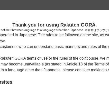
2
Thank you for using Rakuten GORA.
確認
who have set their browser language to a language other than Japa
rated in Japanese. The rules to be followed on the site, as wel
考えられます。
ese.
しまった。
ustomers who can understand basic manners and rules of the g
 Rakuten GORA terms of use or the rules of the golf course, we
y become unavailable (as stated in Article 13 of the Terms of
e in a language other than Japanese, please consider making a 
bsites
戻る