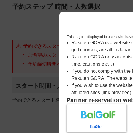
ページの本文へ
予約ステップ 時間・人数選択
1
時間・人数選択
This page is displayed to users 
Rakuten GORA is a website ope
予約できるスタート枠がありません。以下の理由が
golf courses, are all in Japan
ご希望のスタート時間の枠が他の予約で埋まって
Rakuten GORA only accepts c
予約締切時間が過ぎてしまった。
time, cautions etc…)
If you do not comply with the
Rakuten GORA. The website ma
スタート時間・人数指定
If you wish to use the websit
affiliated sites (link provided).
Partner reservation we
予約できるスタート枠がありません。
BaiGolf