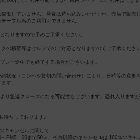
別途100円でご利用可能ですが、風呂シャワーのご利用はでき
は稼働していません。昼食は持ち込みいただくか、売店で販売
のテーブル席のご利用もできません。
いとなりますので予めご了承ください。
ックの積荷等はセルフでのご対応となりますのでご了承くださ
、プレー途中でも終了する場合がございます。
予約状況（コンペや貸切の問い合わせ）により、日時等の変更
げます。
により急遽クローズになる可能性もございます。恐れ入ります
お待ちしております♪
約のキャンセルに関して
00～PM5：00まで50％、それ以降のキャンセルは 100％