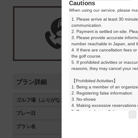
Cautions
When using our service, please mak
1. Please arrive at least 30 minute
楽天G
communication.

2. Payment is settled on-site. Plea
3. Please provide accurate inform
受付
number reachable in Japan, and th
4. If there are cancellation fees o
the golf course.

5. If prohibited activities or inacc
reasons, they may cancel your rese
【Prohibited Activities】

プラン詳細
1. Being a member of an organize
2. Registering false information

3. No-shows

ゴルフ場（ふりがな）
美野原カント
4. Making excessive reservations o
5. Repeated cancellations

プレー日
2026年07月1
6. Violating laws and regulations

7. Causing inconvenience to others
プラン名
4B限
おすすめ
8. Violating this agreement, as d
9. Any other unauthorized use of