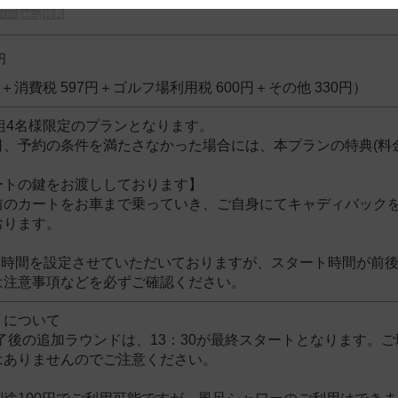
 and cooperation regarding the above points.
円
3円＋消費税 597円＋ゴルフ場利用税 600円＋その他 330円）
組4名様限定のプランとなります。
日、予約の条件を満たさなかった場合には、本プランの特典(料
ートの鍵をお渡ししております】
前のカートをお車まで乗っていき、ご自身にてキャディバック
おります。
ト時間を設定させていただいておりますが、スタート時間が前
は注意事項などを必ずご確認ください。
トについて
了後の追加ラウンドは、13：30が最終スタートとなります。
はありませんのでご注意ください。