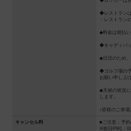
◆ロッカーは
◆レストラン
・レストラン
◆料金は前払
◆キャディバ
◆日没のため
◆ゴルフ場の
お願い申し上
◆天候の状況
します。
♪皆様のご来場
キャンセル料
■ご注意：予
※前日PM1：