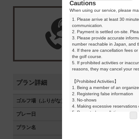
Cautions
When using our service, please mak
1. Please arrive at least 30 minute
楽天G
communication.

2. Payment is settled on-site. Plea
3. Please provide accurate inform
受付
number reachable in Japan, and th
4. If there are cancellation fees o
the golf course.

5. If prohibited activities or inacc
reasons, they may cancel your rese
【Prohibited Activities】

プラン詳細
1. Being a member of an organize
2. Registering false information

3. No-shows

ゴルフ場（ふりがな）
美野原カント
4. Making excessive reservations o
5. Repeated cancellations

プレー日
2026年08月0
6. Violating laws and regulations

7. Causing inconvenience to others
プラン名
3B以
おすすめ
8. Violating this agreement, as d
9. Any other unauthorized use of