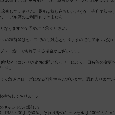
別途100円でご利用可能ですが、風呂シャワーのご利用はでき
は稼働していません。昼食は持ち込みいただくか、売店で販売
のテーブル席のご利用もできません。
いとなりますので予めご了承ください。
ックの積荷等はセルフでのご対応となりますのでご了承くださ
、プレー途中でも終了する場合がございます。
予約状況（コンペや貸切の問い合わせ）により、日時等の変更
げます。
により急遽クローズになる可能性もございます。恐れ入ります
お待ちしております♪
約のキャンセルに関して
00～PM5：00まで50％、それ以降のキャンセルは 100％