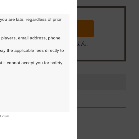
ou are late, regardless of prior 
 players, email address, phone 
※ゴルフ場の電話ではありません。
y the applicable fees directly to 
t it cannot accept you for safety 
rvice

