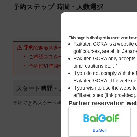
ページの本文へ
予約ステップ 時間・人数選択
1
時間・人数選択
This page is displayed to users 
Rakuten GORA is a website ope
予約できるスタート枠がありません。以下の理由が
golf courses, are all in Japan
ご希望のスタート時間の枠が他の予約で埋まって
Rakuten GORA only accepts c
予約締切時間が過ぎてしまった。
time, cautions etc…)
If you do not comply with the
Rakuten GORA. The website ma
スタート時間・人数指定
If you wish to use the websit
affiliated sites (link provided).
Partner reservation we
予約できるスタート枠がありません。
BaiGolf