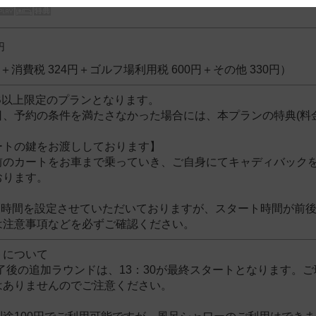
 and cooperation regarding the above points.
円
6円＋消費税 324円＋ゴルフ場利用税 600円＋その他 330円）
B以上限定のプランとなります。
日、予約の条件を満たさなかった場合には、本プランの特典(料
ートの鍵をお渡ししております】
前のカートをお車まで乗っていき、ご自身にてキャディバック
おります。
ト時間を設定させていただいておりますが、スタート時間が前
は注意事項などを必ずご確認ください。
トについて
了後の追加ラウンドは、13：30が最終スタートとなります。
はありませんのでご注意ください。