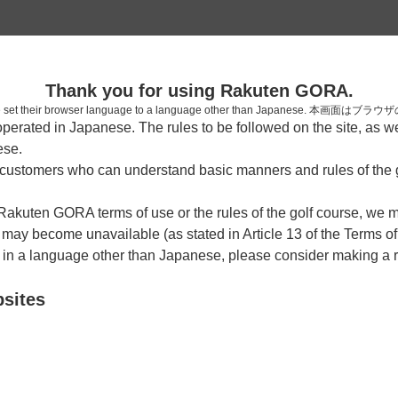
2
Thank you for using Rakuten GORA.
確認
who have set their browser language to a language other than Japa
rated in Japanese. The rules to be followed on the site, as wel
考えられます。
ese.
しまった。
ustomers who can understand basic manners and rules of the g
 Rakuten GORA terms of use or the rules of the golf course, we
y become unavailable (as stated in Article 13 of the Terms of
e in a language other than Japanese, please consider making a 
bsites
戻る