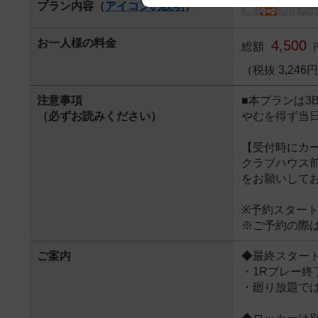
プラン内容（
アイコンの説明
）
We appreciate your understanding
お一人様の料金
4,500
総額
（税抜 3,24
注意事項
■本プランは3
（必ずお読みください）
やむを得ず当
【受付時にカ
クラブハウス
をお願いして
※予約スター
※ご予約の際
ご案内
◆最終スター
・1Rプレー終
・廻り放題で