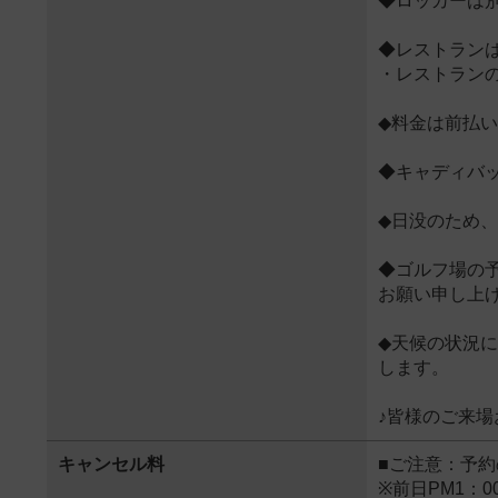
◆ロッカーは
◆レストラン
・レストラン
◆料金は前払
◆キャディバ
◆日没のため
◆ゴルフ場の
お願い申し上
◆天候の状況
します。
♪皆様のご来場
キャンセル料
■ご注意：予
※前日PM1：