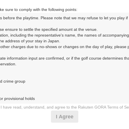
e sure to comply with the following points:
s before the playtime. Please note that we may refuse to let you play if y
ORA予約専用ダイヤル
se ensure to settle the specified amount at the venue.

ation, including the representative's name, the names of accompanying
時間 8:00～17:00 年中無休
e address of your stay in Japan.

r other charges due to no-shows or changes on the day of play, please pa
urate information input are confirmed, or if the golf course determines tha
rvation.

d crime group

リークラブ（みのはらかんとりーくらぶ）
r provisional holds

3日（月）
I have read, understand, and agree to the Rakuten GORA Terms of Se
 during play (e.g., delaying play, ignoring rules, manners, or warnings)
I Agree
上★平日アメリカンセルフ★1.5R
etermined by our company

 Rakuten GORA, as determined by our company
