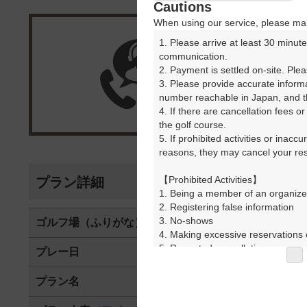
Cautions
When using our service, please mak
1. Please arrive at least 30 minute
楽天G
communication.

2. Payment is settled on-site. Plea
3. Please provide accurate inform
受付
number reachable in Japan, and th
4. If there are cancellation fees o
the golf course.

5. If prohibited activities or inacc
reasons, they may cancel your rese
【Prohibited Activities】

プラン詳細
1. Being a member of an organize
2. Registering false information

3. No-shows

ゴルフ場（ふりがな）
美野原カント
4. Making excessive reservations o
5. Repeated cancellations

プレー日
2026年07月0
6. Violating laws and regulations

7. Causing inconvenience to others
プラン名
平日アメリカン
8. Violating this agreement, as d
9. Any other unauthorized use of