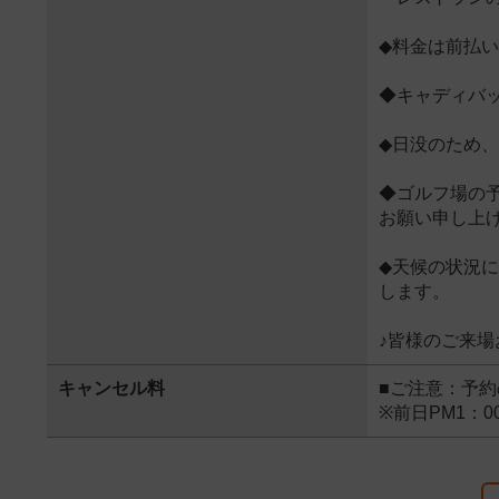
◆料金は前払
◆キャディバ
◆日没のため
◆ゴルフ場の
お願い申し上
◆天候の状況
します。
♪皆様のご来場
キャンセル料
■ご注意：予
※前日PM1：