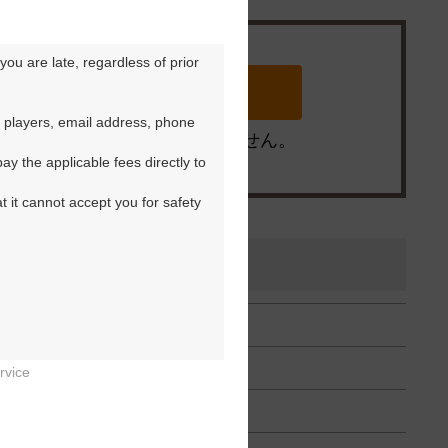
ou are late, regardless of prior 
 players, email address, phone 
※ゴルフ場の電話ではありません。
y the applicable fees directly to 
t it cannot accept you for safety 
rvice

