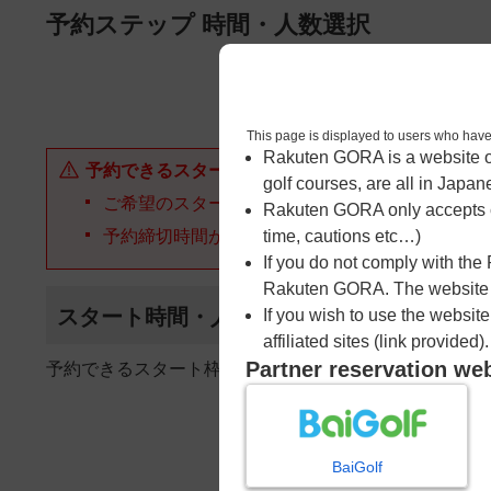
ページの本文へ
予約ステップ 時間・人数選択
1
時間・人数選択
This page is displayed to users 
Rakuten GORA is a website ope
予約できるスタート枠がありません。以下の理由が
golf courses, are all in Japan
ご希望のスタート時間の枠が他の予約で埋まって
Rakuten GORA only accepts c
予約締切時間が過ぎてしまった。
time, cautions etc…)
If you do not comply with the
Rakuten GORA. The website ma
スタート時間・人数指定
If you wish to use the websit
affiliated sites (link provided).
Partner reservation we
予約できるスタート枠がありません。
BaiGolf