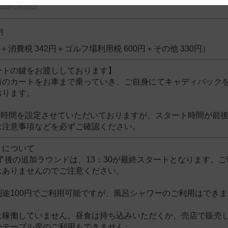
 and cooperation regarding the above points.
円
8円＋消費税 342円＋ゴルフ場利用税 600円＋その他 330円）
ートの鍵をお渡ししております】
前のカートをお車まで乗っていき、ご自身にてキャディバック
おります。
ト時間を設定させていただいておりますが、スタート時間が前
は注意事項などを必ずご確認ください。
トについて
了後の追加ラウンドは、13：30が最終スタートとなります。
はありませんのでご注意ください。
別途100円でご利用可能ですが、風呂シャワーのご利用はでき
は稼働していません。昼食は持ち込みいただくか、売店で販売
のテーブル席のご利用もできません。