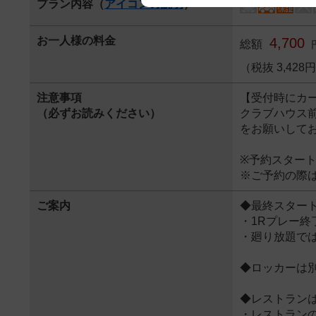
プラン内容（
アイコンの説明
）
We appreciate your understanding
お一人様の料金
4,700
総額
（税抜 3,42
注意事項
【受付時にカ
（必ずお読みください）
クラブハウス
をお願いして
※予約スター
※ご予約の際
ご案内
◆最終スター
・1Rプレー終
・廻り放題で
◆ロッカーは
◆レストラン
・レストラン