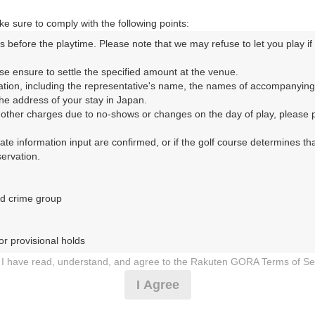
e sure to comply with the following points:
s before the playtime. Please note that we may refuse to let you play if y
ORA予約専用ダイヤル
se ensure to settle the specified amount at the venue.

ation, including the representative's name, the names of accompanying
時間 8:00～17:00 年中無休
e address of your stay in Japan.

r other charges due to no-shows or changes on the day of play, please pa
urate information input are confirmed, or if the golf course determines tha
rvation.

d crime group

リークラブ（みのはらかんとりーくらぶ）
r provisional holds

1日（水）
I have read, understand, and agree to the Rakuten GORA Terms of Se
 during play (e.g., delaying play, ignoring rules, manners, or warnings)
I Agree
セルフ★1.5R★2B保証割増なし
etermined by our company

 Rakuten GORA, as determined by our company
