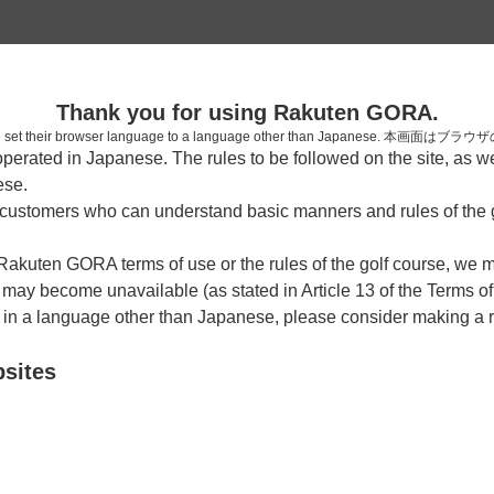
2
Thank you for using Rakuten GORA.
確認
who have set their browser language to a language other than Japa
rated in Japanese. The rules to be followed on the site, as wel
考えられます。
ese.
しまった。
ustomers who can understand basic manners and rules of the g
 Rakuten GORA terms of use or the rules of the golf course, we
y become unavailable (as stated in Article 13 of the Terms of
e in a language other than Japanese, please consider making a 
bsites
戻る