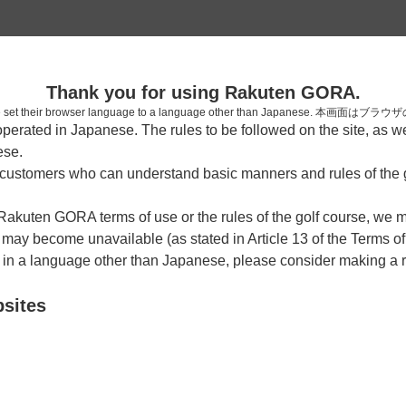
2
Thank you for using Rakuten GORA.
確認
who have set their browser language to a language other than Japa
rated in Japanese. The rules to be followed on the site, as wel
考えられます。
ese.
しまった。
ustomers who can understand basic manners and rules of the g
 Rakuten GORA terms of use or the rules of the golf course, we
y become unavailable (as stated in Article 13 of the Terms of
e in a language other than Japanese, please consider making a 
bsites
戻る