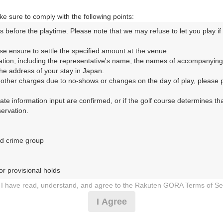
e sure to comply with the following points:
s before the playtime. Please note that we may refuse to let you play if y
ORA予約専用ダイヤル
se ensure to settle the specified amount at the venue.

ation, including the representative's name, the names of accompanying
時間 8:00～17:00 年中無休
e address of your stay in Japan.

r other charges due to no-shows or changes on the day of play, please pa
urate information input are confirmed, or if the golf course determines tha
rvation.

d crime group

（まえばしごるふじょう）
r provisional holds

9日（月）
I have read, understand, and agree to the Rakuten GORA Terms of Se
 during play (e.g., delaying play, ignoring rules, manners, or warnings)
I Agree
3組9名以上 ボール1ダースプレゼント 昼食付
etermined by our company

 Rakuten GORA, as determined by our company
