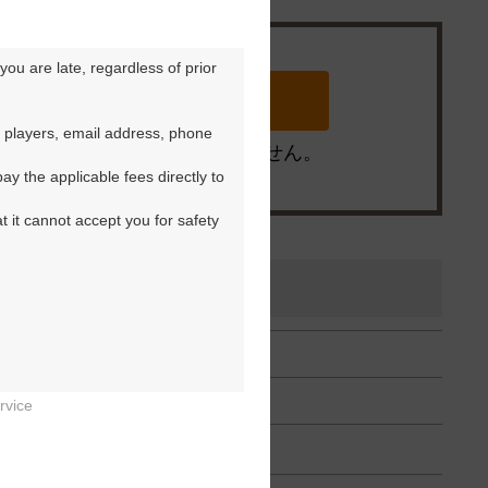
ou are late, regardless of prior 
 players, email address, phone 
※ゴルフ場の電話ではありません。
y the applicable fees directly to 
t it cannot accept you for safety 
rvice

