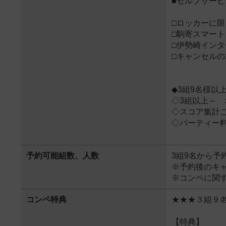
■セルフサー
□ロッカーに
□駒寄スマート
□伊勢崎インタ
□キャンセルの
◆3組9名様以
◇3組以上～ 
◇スコア集計
◇パーティー
予約可能組数、人数
3組9名から予
※予約後のキャ
※コンペに関
コンペ特典
★★★３組９
【特典】