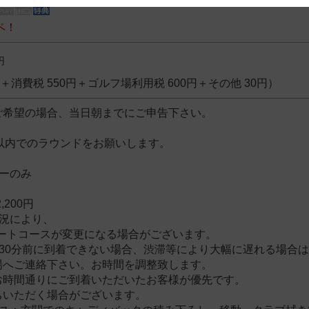
 and cooperation regarding the above points.
ペ！
円
0円＋消費税 550円＋ゴルフ場利用税 600円＋その他 30円）
ご希望の場合、当日朝までにご申告下さい。
間以内でのラウンドをお願いします。
ーのみ
し
,200円
状況により、
タートコースが変更になる場合がございます。
間30分前に到着できない場合、渋滞等により大幅に遅れる場合
へご連絡下さい。お時間を調整致します。
時間通りにご到着いただいたお客様が優先です。
ただく場合がございます。