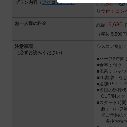
プラン内容（
アイコンの説明
）
We appreciate your understanding
昼食付！ コン
お一人様の料金
6,680
総額
（税抜 5,50
注意事項
◇スコア集計
（必ずお読みください）
■ハーフ2時
■食事：付き
■風呂：シャワ
■2B割増：な
■追加0.5R：+2
■当日の進行
OUT/INス
■スタート時
必ずゴルフ場
※ご予約のお
多少お待ちい