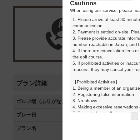
Cautions
When using our service, please mak
1. Please arrive at least 30 minute
楽天G
communication.

2. Payment is settled on-site. Plea
3. Please provide accurate inform
受付
number reachable in Japan, and th
4. If there are cancellation fees o
the golf course.

5. If prohibited activities or inacc
reasons, they may cancel your rese
【Prohibited Activities】

プラン詳細
1. Being a member of an organize
2. Registering false information

3. No-shows

ゴルフ場（ふりがな）
前橋ゴルフ場
4. Making excessive reservations o
5. Repeated cancellations

プレー日
2025年09月2
6. Violating laws and regulations

7. Causing inconvenience to others
プラン名
平日 
おすすめ
8. Violating this agreement, as d
9. Any other unauthorized use of