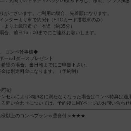
ビス：玄関でのキャディバックの積み下ろし、移動、クラブ拭き
限りがございます。ご利用の場合、先着順になります。
インターより車で約5分（ETCカード搭載車のみ）
ーより上武国道で一本道（約35分）
場合、前日16：00までにご連絡お願いします。
上 コンペ幹事様◆
ボール1ダースプレゼント
ご希望の場合、当日朝までにご申告下さい。
料金は別途料金になります。（予約制）
約可能
ンセルにより3組9名に
満たなくなった場合はコンペ特典は適
する問い合わせについては、予約後にMYページのお問い合わせ
名様以上のコンペプラン≪昼食付≫★★★